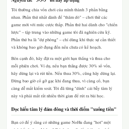
Nguyên tắc "3-3-3" tôi hay áp dụng
Tôi thường chia vốn chơi của mình thành 3 phần bằng
nhau. Phần thứ nhất dành để "thăm dò" – chơi thử các
game mới với mức cược thấp. Phần thứ hai dành cho "chiến
lược" – tập trung vào những game tôi đã nghiên cứu kỹ.
Phần thứ ba là "dự phòng" – chỉ dùng khi thực sự cần thiết
và không bao giờ đụng đến nếu chưa có kế hoạch.
Bên cạnh đó, hãy đặt ra một giới hạn thắng và thua cho
mỗi phiên chơi. Ví dụ, nếu bạn thắng được 30% số vốn,
hãy dừng lại và rút tiền. Nếu thua 30%, cũng hãy dừng lại.
Đừng bao giờ cố gỡ gạc khi đang thua, vì càng cố, bạn
càng dễ mất kiểm soát. Tôi đã từng "dính" cái bẫy tâm lý
này và phải mất rất nhiều thời gian để rút ra bài học.
Đọc hiểu tâm lý đám đông và thời điểm "xuống tiền"
Bạn có để ý rằng có những game NoHu đang "hot" một