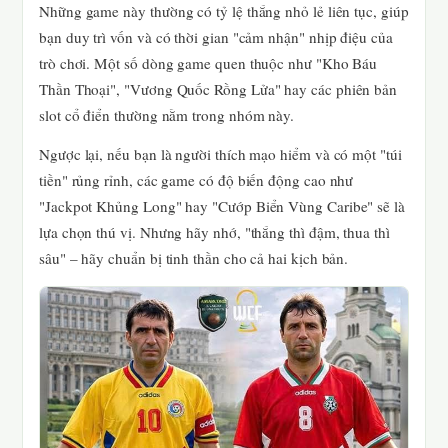
Những game này thường có tỷ lệ thắng nhỏ lẻ liên tục, giúp
bạn duy trì vốn và có thời gian "cảm nhận" nhịp điệu của
trò chơi. Một số dòng game quen thuộc như "Kho Báu
Thần Thoại", "Vương Quốc Rồng Lửa" hay các phiên bản
slot cổ điển thường nằm trong nhóm này.
Ngược lại, nếu bạn là người thích mạo hiểm và có một "túi
tiền" rủng rỉnh, các game có độ biến động cao như
"Jackpot Khủng Long" hay "Cướp Biển Vùng Caribe" sẽ là
lựa chọn thú vị. Nhưng hãy nhớ, "thắng thì đậm, thua thì
sâu" – hãy chuẩn bị tinh thần cho cả hai kịch bản.