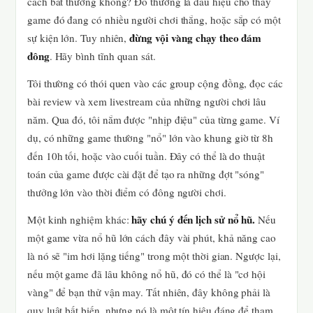
cách bất thường không? Đó thường là dấu hiệu cho thấy
game đó đang có nhiều người chơi thắng, hoặc sắp có một
đừng vội vàng chạy theo đám
sự kiện lớn. Tuy nhiên,
đông
. Hãy bình tĩnh quan sát.
Tôi thường có thói quen vào các group cộng đồng, đọc các
bài review và xem livestream của những người chơi lâu
năm. Qua đó, tôi nắm được "nhịp điệu" của từng game. Ví
dụ, có những game thường "nổ" lớn vào khung giờ từ 8h
đến 10h tối, hoặc vào cuối tuần. Đây có thể là do thuật
toán của game được cài đặt để tạo ra những đợt "sóng"
thưởng lớn vào thời điểm có đông người chơi.
hãy chú ý đến lịch sử nổ hũ.
Một kinh nghiệm khác:
Nếu
một game vừa nổ hũ lớn cách đây vài phút, khả năng cao
là nó sẽ "im hơi lặng tiếng" trong một thời gian. Ngược lại,
nếu một game đã lâu không nổ hũ, đó có thể là "cơ hội
vàng" để bạn thử vận may. Tất nhiên, đây không phải là
quy luật bất biến, nhưng nó là một tín hiệu đáng để tham