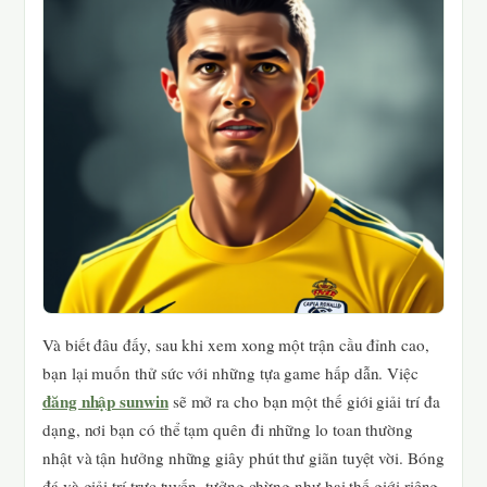
Và biết đâu đấy, sau khi xem xong một trận cầu đỉnh cao,
bạn lại muốn thử sức với những tựa game hấp dẫn. Việc
đăng nhập sunwin
sẽ mở ra cho bạn một thế giới giải trí đa
dạng, nơi bạn có thể tạm quên đi những lo toan thường
nhật và tận hưởng những giây phút thư giãn tuyệt vời. Bóng
đá và giải trí trực tuyến, tưởng chừng như hai thế giới riêng