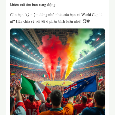
khiến trái tim bạn rung động.
Còn bạn, kỷ niệm đáng nhớ nhất của bạn về World Cup là
gì? Hãy chia sẻ với tôi ở phần bình luận nhé! 🏆⚽