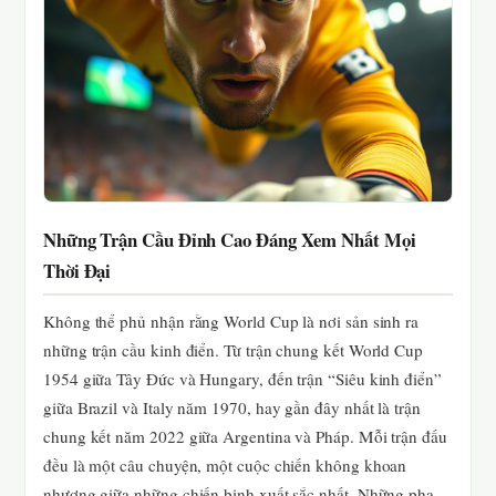
Những Trận Cầu Đỉnh Cao Đáng Xem Nhất Mọi
Thời Đại
Không thể phủ nhận rằng World Cup là nơi sản sinh ra
những trận cầu kinh điển. Từ trận chung kết World Cup
1954 giữa Tây Đức và Hungary, đến trận “Siêu kinh điển”
giữa Brazil và Italy năm 1970, hay gần đây nhất là trận
chung kết năm 2022 giữa Argentina và Pháp. Mỗi trận đấu
đều là một câu chuyện, một cuộc chiến không khoan
nhượng giữa những chiến binh xuất sắc nhất. Những pha