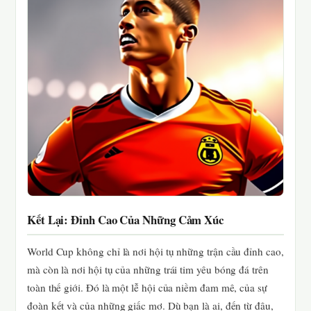
Kết Lại: Đỉnh Cao Của Những Cảm Xúc
World Cup không chỉ là nơi hội tụ những trận cầu đỉnh cao,
mà còn là nơi hội tụ của những trái tim yêu bóng đá trên
toàn thế giới. Đó là một lễ hội của niềm đam mê, của sự
đoàn kết và của những giấc mơ. Dù bạn là ai, đến từ đâu,