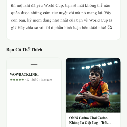
thì một khi đã yêu World Cup, bạn sẽ mãi không thể nào
quên được những cảm xúc tuyệt vời mà nó mang lại. Vậy
còn bạn, kỷ niệm đáng nhớ nhất của bạn về World Cup là
gì? Hãy chia sẻ với tôi ở phần bình luận bên dưới nhé! 🥰
Bạn Có Thể Thích
—
WOWBACKLINK.
★★★★★
4.8 · 2659+ lượt xem
ON68 Casino Chơi Casino
Không Lo Giật Lag – Trải