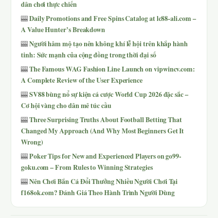
dân chơi thực chiến
Daily Promotions and Free Spins Catalog at lc88-ali.com –
🎰
A Value Hunter’s Breakdown
Người hâm mộ tạo nên không khí lễ hội trên khắp hành
🎰
tinh: Sức mạnh của cộng đồng trong thời đại số
The Famous WAG Fashion Line Launch on vipwincv.com:
🎰
A Complete Review of the User Experience
SV88 bùng nổ sự kiện cá cược World Cup 2026 đặc sắc –
🎰
Cơ hội vàng cho dân mê túc cầu
Three Surprising Truths About Football Betting That
🎰
Changed My Approach (And Why Most Beginners Get It
Wrong)
Poker Tips for New and Experienced Players on go99-
🎰
goku.com – From Rules to Winning Strategies
Nên Chơi Bắn Cá Đổi Thưởng Nhiều Người Chơi Tại
🎰
f168ok.com? Đánh Giá Theo Hành Trình Người Dùng