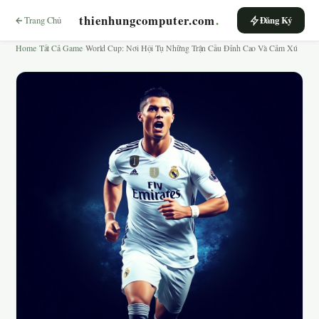
thienhungcomputer.com
.
Trang Chủ
Đăng Ký
Home
›
Tất Cả Game
›
World Cup: Nơi Hội Tụ Những Trận Cầu Đỉnh Cao Và Cảm Xú