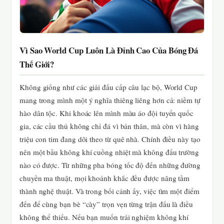
Vì Sao World Cup Luôn Là Đỉnh Cao Của Bóng Đá
Thế Giới?
Không giống như các giải đấu cấp câu lạc bộ, World Cup
mang trong mình một ý nghĩa thiêng liêng hơn cả: niềm tự
hào dân tộc. Khi khoác lên mình màu áo đội tuyển quốc
gia, các cầu thủ không chỉ đá vì bản thân, mà còn vì hàng
triệu con tim đang dõi theo từ quê nhà. Chính điều này tạo
nên một bầu không khí cuồng nhiệt mà không đấu trường
nào có được. Từ những pha bóng tốc độ đến những đường
chuyền ma thuật, mọi khoảnh khắc đều được nâng tầm
thành nghệ thuật. Và trong bối cảnh ấy, việc tìm một điểm
đến để cùng bạn bè “cày” trọn vẹn từng trận đấu là điều
không thể thiếu. Nếu bạn muốn trải nghiệm không khí