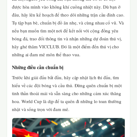
được hòa mình vào không khí cuồng nhiệt này. Dù bạn ở
đâu, hãy lên kế hoạch để theo dõi những trận cầu đỉnh cao.
Tụ tập bạn bè, chuẩn bị đồ ăn nhẹ, và cùng nhau cổ vũ. Và
nếu bạn muốn tìm một nơi để kết nối với cộng đồng yêu
bóng đá, trao đổi thông tin và nhận những dự đoán thú vị,
hãy ghé thăm VICCLUB. Đó là một điểm đến thú vị cho
những ai đam mê môn thể thao vua.
Những điều cần chuẩn bị
Trước khi giải đấu bắt đầu, hãy cập nhật lịch thi đấu, tìm
hiểu về các đội bóng và cầu thủ. Đừng quên chuẩn bị một
tinh thần thoải mái và sẵn sàng cho những cảm xúc thăng
hoa. World Cup là dịp để ta quên đi những lo toan thường
nhật và sống trọn với đam mê.