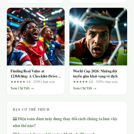
Finding Real Value at
World Cup 2026: Những đội
123b8.blog: A Checklist-Driven
tuyển giàu khát vọng vô địch
Review of Virtual
★★★★★
4.8 · 2299+ lượt xem
★★★★★
4.8 · 3395+ lượt xem
Entertainment
Xem Chi Tiết →
Xem Chi Tiết →
BẠN CÓ THỂ THÍCH
Điện toán đám mây đang thay đổi cách chúng ta làm việc
🎰
như thế nào?