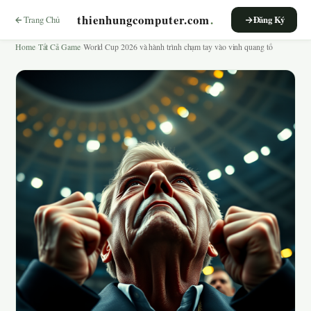
thienhungcomputer.com
.
Trang Chủ
Đăng Ký
Home
›
Tất Cả Game
›
World Cup 2026 và hành trình chạm tay vào vinh quang tố