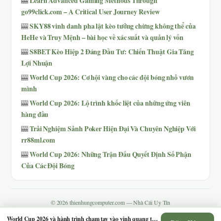
Learn Advanced Gaming Methods Through
🎰
go99click.com – A Critical User Journey Review
SKY88 vinh danh pha lật kèo tưởng chừng không thể của
🎰
HeHe và Truy Mệnh – bài học về xác suất và quản lý vốn
S8BET Kèo Hiệp 2 Đáng Đầu Tư: Chiến Thuật Gia Tăng
🎰
Lợi Nhuận
World Cup 2026: Cơ hội vàng cho các đội bóng nhỏ vươn
🎰
mình
World Cup 2026: Lộ trình khốc liệt của những ứng viên
🎰
hàng đầu
Trải Nghiệm Sảnh Poker Hiện Đại Và Chuyên Nghiệp Với
🎰
rr88ml.com
World Cup 2026: Những Trận Đấu Quyết Định Số Phận
🎰
Của Các Đội Bóng
© 2026 thienhungcomputer.com — Nhà Cái Uy Tín
Contact
·
Chính Sách Giao Dịch
·
Chính Sách Hoàn Trả
·
Chính Sách Bảo Mật
·
Điều
World Cup 2026 và hành trình chạm tay vào vinh quang tối thượng