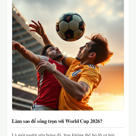
Làm sao để sống trọn với World Cup 2026?
Là một người yêu bóng đá, bạn không thể bỏ lỡ cơ hội