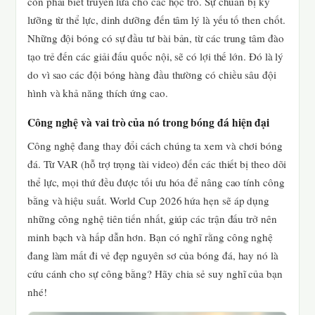
còn phải biết truyền lửa cho các học trò. Sự chuẩn bị kỹ
lưỡng từ thể lực, dinh dưỡng đến tâm lý là yếu tố then chốt.
Những đội bóng có sự đầu tư bài bản, từ các trung tâm đào
tạo trẻ đến các giải đấu quốc nội, sẽ có lợi thế lớn. Đó là lý
do vì sao các đội bóng hàng đầu thường có chiều sâu đội
hình và khả năng thích ứng cao.
Công nghệ và vai trò của nó trong bóng đá hiện đại
Công nghệ đang thay đổi cách chúng ta xem và chơi bóng
đá. Từ VAR (hỗ trợ trọng tài video) đến các thiết bị theo dõi
thể lực, mọi thứ đều được tối ưu hóa để nâng cao tính công
bằng và hiệu suất. World Cup 2026 hứa hẹn sẽ áp dụng
những công nghệ tiên tiến nhất, giúp các trận đấu trở nên
minh bạch và hấp dẫn hơn. Bạn có nghĩ rằng công nghệ
đang làm mất đi vẻ đẹp nguyên sơ của bóng đá, hay nó là
cứu cánh cho sự công bằng? Hãy chia sẻ suy nghĩ của bạn
nhé!