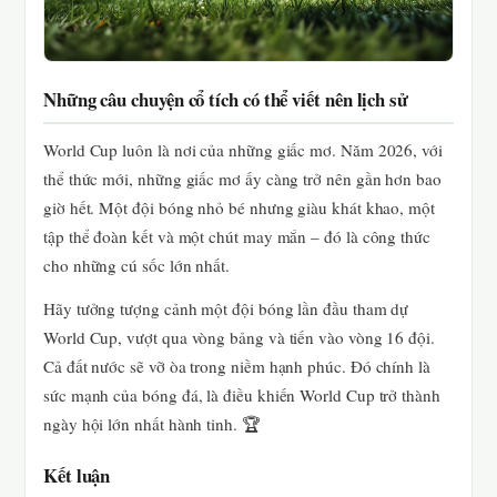
Những câu chuyện cổ tích có thể viết nên lịch sử
World Cup luôn là nơi của những giấc mơ. Năm 2026, với
thể thức mới, những giấc mơ ấy càng trở nên gần hơn bao
giờ hết. Một đội bóng nhỏ bé nhưng giàu khát khao, một
tập thể đoàn kết và một chút may mắn – đó là công thức
cho những cú sốc lớn nhất.
Hãy tưởng tượng cảnh một đội bóng lần đầu tham dự
World Cup, vượt qua vòng bảng và tiến vào vòng 16 đội.
Cả đất nước sẽ vỡ òa trong niềm hạnh phúc. Đó chính là
sức mạnh của bóng đá, là điều khiến World Cup trở thành
ngày hội lớn nhất hành tinh. 🏆
Kết luận