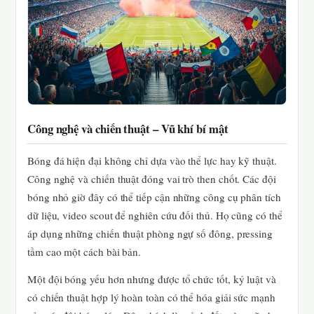
Công nghệ và chiến thuật – Vũ khí bí mật
Bóng đá hiện đại không chỉ dựa vào thể lực hay kỹ thuật.
Công nghệ và chiến thuật đóng vai trò then chốt. Các đội
bóng nhỏ giờ đây có thể tiếp cận những công cụ phân tích
dữ liệu, video scout để nghiên cứu đối thủ. Họ cũng có thể
áp dụng những chiến thuật phòng ngự số đông, pressing
tầm cao một cách bài bản.
Một đội bóng yếu hơn nhưng được tổ chức tốt, kỷ luật và
có chiến thuật hợp lý hoàn toàn có thể hóa giải sức mạnh