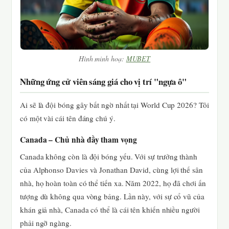
Hình minh hoạ:
MUBET
Những ứng cử viên sáng giá cho vị trí "ngựa ô"
Ai sẽ là đội bóng gây bất ngờ nhất tại World Cup 2026? Tôi
có một vài cái tên đáng chú ý.
Canada – Chủ nhà đầy tham vọng
Canada không còn là đội bóng yếu. Với sự trưởng thành
của Alphonso Davies và Jonathan David, cùng lợi thế sân
nhà, họ hoàn toàn có thể tiến xa. Năm 2022, họ đã chơi ấn
tượng dù không qua vòng bảng. Lần này, với sự cổ vũ của
khán giả nhà, Canada có thể là cái tên khiến nhiều người
phải ngỡ ngàng.