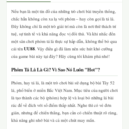
Nếu bạn là một tín đồ của những trò chơi bài truyền thống,
chắc hẳn không còn xa lạ với phỏm – hay còn gọi là tá lả.
Đây không chỉ là một trò giải trí mà còn là nơi thử thách trí
tuệ, sự tinh tế và khả năng đọc vị đối thủ. Và khi nhắc đến
một sân chơi phỏm tá lả thực sự hấp dẫn, không thể bỏ qua
UU88
cái tên
. Vậy điều gì đã làm nên sức hút khó cưỡng
của game bài này tại đây? Hãy cùng tôi khám phá nhé!
Phỏm Tá Lả Là Gì? Vì Sao Nó Luôn "Hot"?
Phỏm, hay tá lả, là một trò chơi bài sử dụng bộ bài Tây 52
lá, phổ biến ở miền Bắc Việt Nam. Mục tiêu của người chơi
là tạo thành các bộ (phỏm) hợp lệ và loại bỏ những lá bài
rác để về đích với số điểm thấp nhất. Nghe thì có vẻ đơn
giản, nhưng để chiến thắng, bạn cần có chiến thuật rõ ràng,
khả năng ghi nhớ bài và cả một chút may mắn.