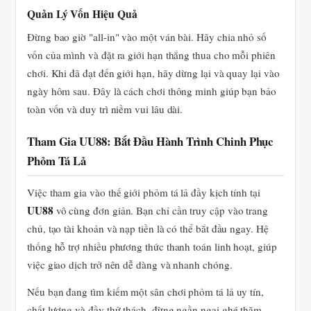
Quản Lý Vốn Hiệu Quả
Đừng bao giờ "all-in" vào một ván bài. Hãy chia nhỏ số
vốn của mình và đặt ra giới hạn thắng thua cho mỗi phiên
chơi. Khi đã đạt đến giới hạn, hãy dừng lại và quay lại vào
ngày hôm sau. Đây là cách chơi thông minh giúp bạn bảo
toàn vốn và duy trì niềm vui lâu dài.
Tham Gia UU88: Bắt Đầu Hành Trình Chinh Phục
Phỏm Tá Lả
Việc tham gia vào thế giới phỏm tá lả đầy kịch tính tại
UU88
vô cùng đơn giản. Bạn chỉ cần truy cập vào trang
chủ, tạo tài khoản và nạp tiền là có thể bắt đầu ngay. Hệ
thống hỗ trợ nhiều phương thức thanh toán linh hoạt, giúp
việc giao dịch trở nên dễ dàng và nhanh chóng.
Nếu bạn đang tìm kiếm một sân chơi phỏm tá lả uy tín,
chất lượng và đầy thử thách, đừng ngần ngại ghé thăm