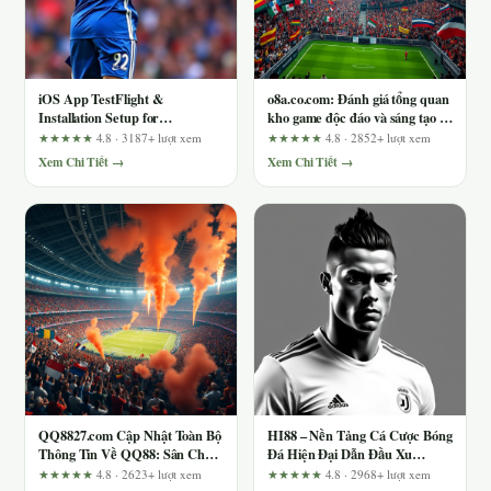
iOS App TestFlight &
o8a.co.com: Đánh giá tổng quan
Installation Setup for
kho game độc đáo và sáng tạo từ
qs88.name: A Practical User
góc nhìn biên tập độc lập
★★★★★
4.8 · 3187+ lượt xem
★★★★★
4.8 · 2852+ lượt xem
Journey Review
Xem Chi Tiết →
Xem Chi Tiết →
QQ8827.com Cập Nhật Toàn Bộ
HI88 – Nền Tảng Cá Cược Bóng
Thông Tin Về QQ88: Sân Chơi
Đá Hiện Đại Dẫn Đầu Xu
Có Đáng Để Bạn Bỏ Tiền?
Hướng
★★★★★
4.8 · 2623+ lượt xem
★★★★★
4.8 · 2968+ lượt xem