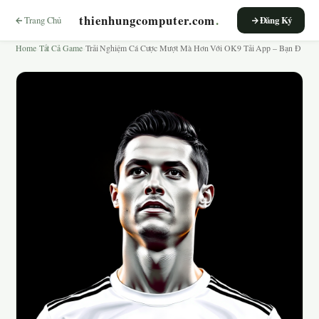
thienhungcomputer.com
.
Trang Chủ
Đăng Ký
Home
›
Tất Cả Game
›
Trải Nghiệm Cá Cược Mượt Mà Hơn Với OK9 Tải App – Bạn Đ