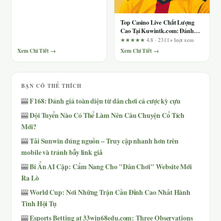
Top Casino Live Chất Lượng
Cao Tại Kuwintk.com: Đánh
Giá Theo Góc Nhìn Người Chơi
★★★★★
4.8 · 2311+ lượt xem
Lâu Năm
Xem Chi Tiết →
Xem Chi Tiết →
BẠN CÓ THỂ THÍCH
F168: Đánh giá toàn diện từ dân chơi cá cược kỳ cựu
🎰
Đội Tuyển Nào Có Thể Làm Nên Câu Chuyện Cổ Tích
🎰
Mới?
Tải Sunwin đúng nguồn – Truy cập nhanh hơn trên
🎰
mobile và tránh bẫy link giả
Bí Ẩn AI Cập: Cẩm Nang Cho "Dân Chơi" Website Mới
🎰
Ra Lò
World Cup: Nơi Những Trận Cầu Đỉnh Cao Nhất Hành
🎰
Tinh Hội Tụ
Esports Betting at 33win68edu.com: Three Observations
🎰