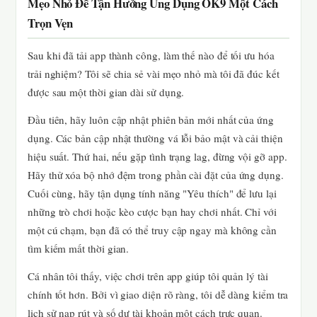
Mẹo Nhỏ Để Tận Hưởng Ứng Dụng OK9 Một Cách
Trọn Vẹn
Sau khi đã tải app thành công, làm thế nào để tối ưu hóa
trải nghiệm? Tôi sẽ chia sẻ vài mẹo nhỏ mà tôi đã đúc kết
được sau một thời gian dài sử dụng.
Đầu tiên, hãy luôn cập nhật phiên bản mới nhất của ứng
dụng. Các bản cập nhật thường vá lỗi bảo mật và cải thiện
hiệu suất. Thứ hai, nếu gặp tình trạng lag, đừng vội gỡ app.
Hãy thử xóa bộ nhớ đệm trong phần cài đặt của ứng dụng.
Cuối cùng, hãy tận dụng tính năng "Yêu thích" để lưu lại
những trò chơi hoặc kèo cược bạn hay chơi nhất. Chỉ với
một cú chạm, bạn đã có thể truy cập ngay mà không cần
tìm kiếm mất thời gian.
Cá nhân tôi thấy, việc chơi trên app giúp tôi quản lý tài
chính tốt hơn. Bởi vì giao diện rõ ràng, tôi dễ dàng kiểm tra
lịch sử nạp rút và số dư tài khoản một cách trực quan.