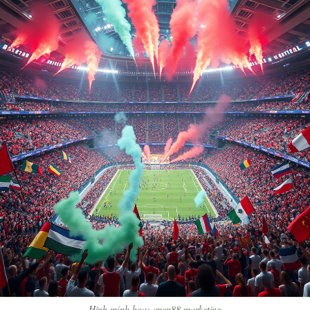
Hình minh hoạ:
open88.marketing