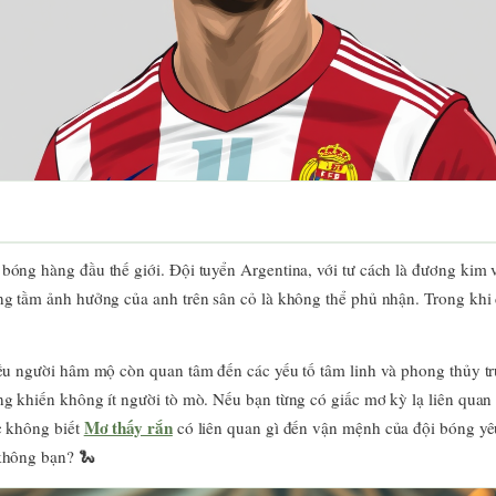
bóng hàng đầu thế giới. Đội tuyển Argentina, với tư cách là đương kim
g tầm ảnh hưởng của anh trên sân cỏ là không thể phủ nhận. Trong khi đ
iều người hâm mộ còn quan tâm đến các yếu tố tâm linh và phong thủy 
ng khiến không ít người tò mò. Nếu bạn từng có giấc mơ kỳ lạ liên quan
Mơ thấy rắn
c không biết
có liên quan gì đến vận mệnh của đội bóng yêu
không bạn? 🐍