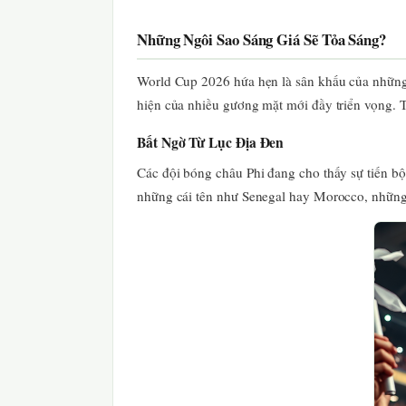
Những Ngôi Sao Sáng Giá Sẽ Tỏa Sáng?
World Cup 2026 hứa hẹn là sân khấu của những 
hiện của nhiều gương mặt mới đầy triển vọng. T
Bất Ngờ Từ Lục Địa Đen
Các đội bóng châu Phi đang cho thấy sự tiến bộ
những cái tên như Senegal hay Morocco, những 