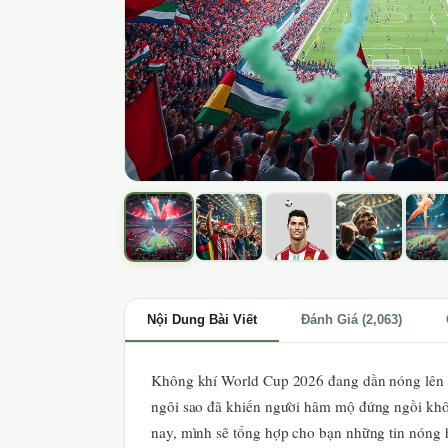
Nội Dung Bài Viết
Đánh Giá (2,063)
Không khí World Cup 2026 đang dần nóng lên từ
ngôi sao đã khiến người hâm mộ đứng ngồi khôn
nay, mình sẽ tổng hợp cho bạn những tin nóng 