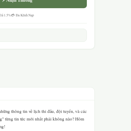
⚡ Nhận Thưởng
Trả 1.5%
💳 Đa Kênh Nạp
g thông tin về lịch thi đấu, đội tuyển, và các
ng" từng tin tức mới nhất phải không nào? Hôm
ng!