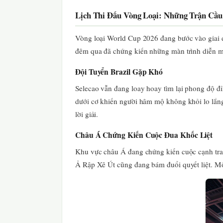
Lịch Thi Đấu Vòng Loại: Những Trận Cầu
Vòng loại World Cup 2026 đang bước vào giai đ
đêm qua đã chứng kiến những màn trình diễn m
Đội Tuyển Brazil Gặp Khó
Selecao vẫn đang loay hoay tìm lại phong độ đỉn
dưới cơ khiến người hâm mộ không khỏi lo lắng.
lời giải.
Châu Á Chứng Kiến Cuộc Đua Khốc Liệt
Khu vực châu Á đang chứng kiến cuộc cạnh tran
Ả Rập Xê Út cũng đang bám đuổi quyết liệt. Mộ