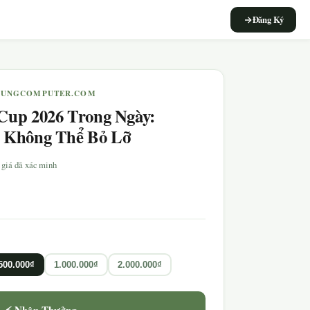
Đăng Ký
ENHUNGCOMPUTER.COM
Cup 2026 Trong Ngày:
 Không Thể Bỏ Lỡ
h giá đã xác minh
500.000₫
1.000.000₫
2.000.000₫