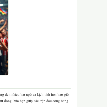
ang đến nhiều bất ngờ và kịch tính hơn bao giờ
n tự động, hứa hẹn giúp các trận đấu công bằng