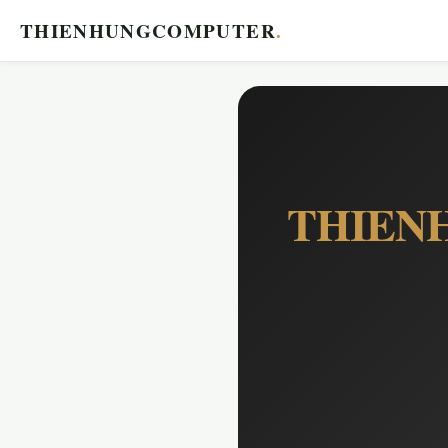
THIENHUNGCOMPUTER
.
THIEN