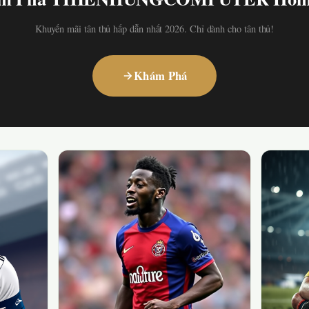
Khuyến mãi tân thủ hấp dẫn nhất 2026. Chỉ dành cho tân thủ!
Khám Phá