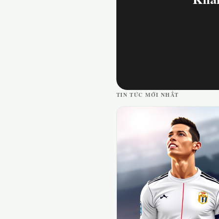
TIN TỨC MỚI NHẤT