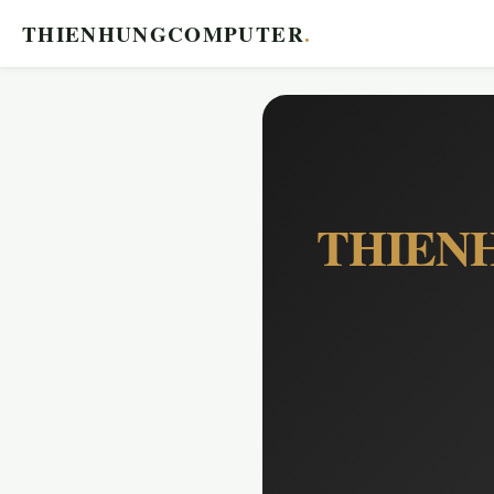
THIENHUNGCOMPUTER
.
THIEN