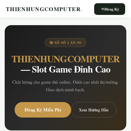
THIENHUNGCOMPUTER
.
Đăng Ký
🎲 XỔ SỐ 1 ĂN 99
THIENHUNGCOMPUTER
— Slot Game Đỉnh Cao
Chất lượng cho game thủ online. Odds cao nhất thị trường.
Giao dịch minh bạch.
Đăng Ký Miễn Phí
Xem Hướng Dẫn