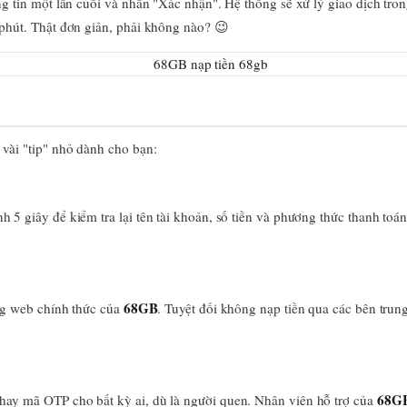
ng tin một lần cuối và nhấn "Xác nhận". Hệ thống sẽ xử lý giao dịch tro
 phút. Thật đơn giản, phải không nào? 😉
vài "tip" nhỏ dành cho bạn:
 5 giây để kiểm tra lại tên tài khoản, số tiền và phương thức thanh toá
68GB
ang web chính thức của
. Tuyệt đối không nạp tiền qua các bên trun
68G
hay mã OTP cho bất kỳ ai, dù là người quen. Nhân viên hỗ trợ của