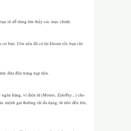
, bạn sẽ dễ dàng tìm thấy các mục chính.
 cơ bản. Còn nếu đã có tài khoản rồi, bạn chỉ
ược đưa đến trang nạp tiền.
hẻ ngân hàng, ví điện tử (Momo, ZaloPay...) cho
c mệnh giá thường rất đa dạng, từ nhỏ đến lớn,