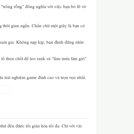
 "trống rỗng" đồng nghĩa với việc bạn bỏ lỡ vô
ng thời gian ngắn. Chần chừ một giây là bạn có
tham gia. Không nạp kịp, bạn đành đứng nhìn
 tố then chốt để leo rank và "làm mưa làm gió"
ửa trải nghiệm game đỉnh cao và trọn vẹn nhất.
 thứ đều được tối giản hóa tối đa. Chỉ với vài