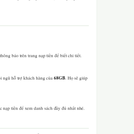
ng báo trên trang nạp tiền để biết chi tiết.
68GB
đội ngũ hỗ trợ khách hàng của
. Họ sẽ giúp
 nạp tiền để xem danh sách đầy đủ nhất nhé.