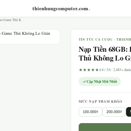
thienhungcomputer.com
.
Cho Game Thủ K
TIN TỨC CÁ CƯỢC · THI
Nạp Tiền 68GB: 
Thủ Không Lo G
★★★★★
4.8 / 5.0 · 2,485+ đán
Cập Nhật Mới Nhất
MỨC NẠP THAM KHẢO
100.000₫
200.000₫