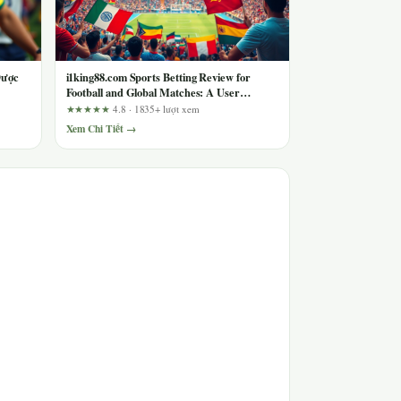
Được
i1king88.com Sports Betting Review for
Football and Global Matches: A User
Journey Perspective
★★★★★
4.8 · 1835+ lượt xem
Xem Chi Tiết →