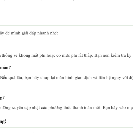
Hãy để mình giải đáp nhanh nhé:
thống sẽ không mất phí hoặc có mức phí rất thấp. Bạn nên kiểm tra kỹ thô
khoản?
Nếu quá lâu, bạn hãy chụp lại màn hình giao dịch và liên hệ ngay với 
ng?
hường xuyên cập nhật các phương thức thanh toán mới. Bạn hãy vào mục
ng!