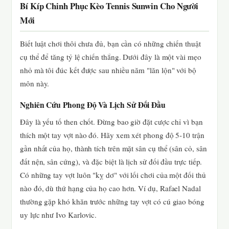
Bí Kíp Chinh Phục Kèo Tennis Sunwin Cho Người
Mới
Biết luật chơi thôi chưa đủ, bạn cần có những chiến thuật
cụ thể để tăng tỷ lệ chiến thắng. Dưới đây là một vài mẹo
nhỏ mà tôi đúc kết được sau nhiều năm "lăn lộn" với bộ
môn này.
Nghiên Cứu Phong Độ Và Lịch Sử Đối Đầu
Đây là yếu tố then chốt. Đừng bao giờ đặt cược chỉ vì bạn
thích một tay vợt nào đó. Hãy xem xét phong độ 5-10 trận
gần nhất của họ, thành tích trên mặt sân cụ thể (sân cỏ, sân
đất nện, sân cứng), và đặc biệt là lịch sử đối đầu trực tiếp.
Có những tay vợt luôn "kỵ dơ" với lối chơi của một đối thủ
nào đó, dù thứ hạng của họ cao hơn. Ví dụ, Rafael Nadal
thường gặp khó khăn trước những tay vợt có cú giao bóng
uy lực như Ivo Karlovic.