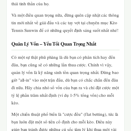
thái tinh thần của họ.
Và một điều quan trọng nữa, đừng quên cập nhật các thông
tin mới nhất về giải đấu và các tay vợt tại chuyên mục Kèo
Tennis Sunwin để có những quyết định sáng suốt nhất nhé!
Quản Lý Vốn – Yếu Tối Quan Trọng Nhất
Có một sự thật phũ phàng là dù bạn có phân tích hay đến
đâu, bạn cũng sẽ có những lần thua cược. Chính vì vậy,
quản lý vốn là kỹ năng sinh tồn quan trọng nhất. Đừng bao
giờ "all-in" vào một trận đấu, dù bạn có chắc chắn đến đâu
đi nữa. Hãy chia nhỏ số vốn của bạn ra và chỉ đặt cược một
tỷ lệ phần trăm nhất định (ví dụ 1-5% tổng vốn) cho mỗi
kèo.
Một chiến thuật phổ biến là "cược đều" (flat betting), tức là
bạn luôn đặt một số tiền cố định cho mỗi kèo. Điều này
giúp bạn tránh được những cú sốc tâm lý khi thua một vài