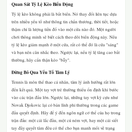
Quan Sát Tỷ Lệ Kèo Biến Động
Tỷ lệ kèo không phải là bất biến. Nó thay đổi liên tục dựa
trên nhiều yếu tố như thông tin chấn thương, thời tiết, hoặc
thậm chí là lượng tiền đổ vào một cửa nào đó. Một người
chơi thông minh sẽ biết cách theo dõi biến động này. Nếu
tỷ lệ kèo giảm mạnh ở một cửa, rất có thể đó là cửa "sáng"
và bạn nên cân nhắc theo. Ngược lại, nếu tỷ lệ tăng cao bất
thường, hãy cẩn thận kẻo "bẫy".
Đừng Bỏ Qua Yếu Tố Tâm Lý
Tennis là môn thể thao cá nhân, tâm lý ảnh hưởng rất lớn
đến kết quả. Một tay vợt trẻ thường thiếu ổn định khi bước
vào các trận đấu lớn. Ngược lại, những tay vợt kỳ cựu như
Novak Djokovic lại có bản lĩnh phi thường trong các game
đấu quyết định. Hãy để ý đến ngôn ngữ cơ thể của họ trong
trận đấu: một cái lắc đầu, một cú ném vợt, hay một cái siết
tay đầy quyết tâm đều có thể cho bạn manh mối về trạng