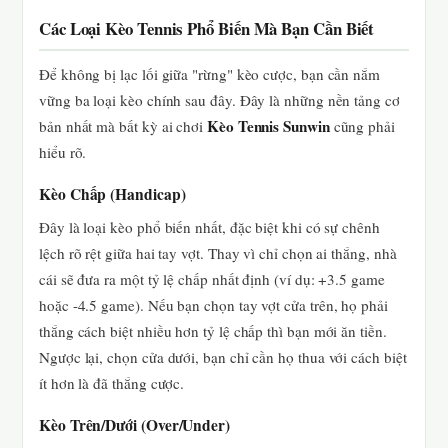
Các Loại Kèo Tennis Phổ Biến Mà Bạn Cần Biết
Để không bị lạc lối giữa "rừng" kèo cược, bạn cần nắm
vững ba loại kèo chính sau đây. Đây là những nền tảng cơ
Kèo Tennis Sunwin
bản nhất mà bất kỳ ai chơi
cũng phải
hiểu rõ.
Kèo Chấp (Handicap)
Đây là loại kèo phổ biến nhất, đặc biệt khi có sự chênh
lệch rõ rệt giữa hai tay vợt. Thay vì chỉ chọn ai thắng, nhà
cái sẽ đưa ra một tỷ lệ chấp nhất định (ví dụ: +3.5 game
hoặc -4.5 game). Nếu bạn chọn tay vợt cửa trên, họ phải
thắng cách biệt nhiều hơn tỷ lệ chấp thì bạn mới ăn tiền.
Ngược lại, chọn cửa dưới, bạn chỉ cần họ thua với cách biệt
ít hơn là đã thắng cược.
Kèo Trên/Dưới (Over/Under)