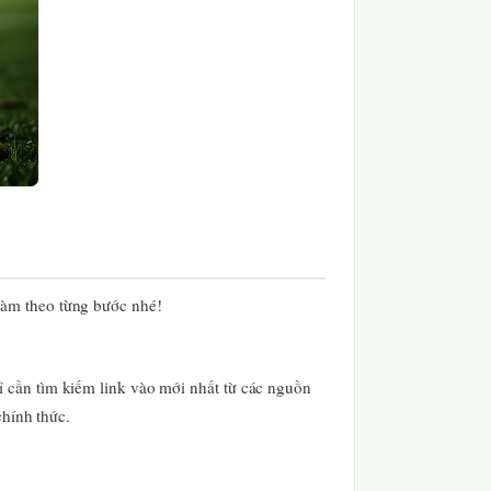
làm theo từng bước nhé!
ỉ cần tìm kiếm link vào mới nhất từ các nguồn
chính thức.