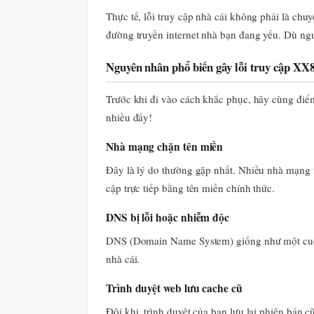
Thực tế, lỗi truy cập nhà cái không phải là chuy
đường truyền internet nhà bạn đang yếu. Dù ngu
Nguyên nhân phổ biến gây lỗi truy cập XX
Trước khi đi vào cách khắc phục, hãy cùng đi
nhiều đấy!
Nhà mạng chặn tên miền
Đây là lý do thường gặp nhất. Nhiều nhà mạng 
cập trực tiếp bằng tên miền chính thức.
DNS bị lỗi hoặc nhiễm độc
DNS (Domain Name System) giống như một cuốn 
nhà cái.
Trình duyệt web lưu cache cũ
Đôi khi, trình duyệt của bạn lưu lại phiên bản 