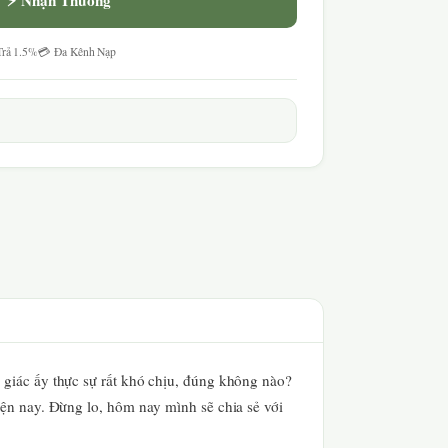
⚡ Nhận Thưởng
Trả 1.5%
💳 Đa Kênh Nạp
 giác ấy thực sự rất khó chịu, đúng không nào?
ện nay. Đừng lo, hôm nay mình sẽ chia sẻ với