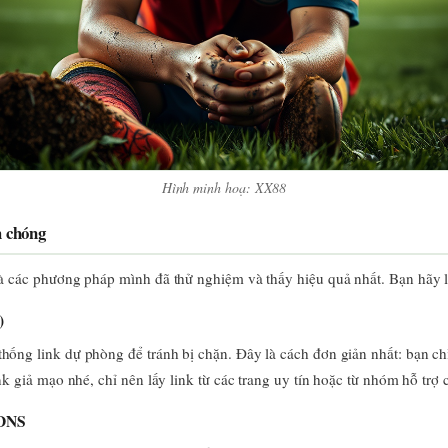
Hình minh hoạ: XX88
h chóng
 là các phương pháp mình đã thử nghiệm và thấy hiệu quả nhất. Bạn hãy 
)
hống link dự phòng để tránh bị chặn. Đây là cách đơn giản nhất: bạn ch
nk giả mạo nhé, chỉ nên lấy link từ các trang uy tín hoặc từ nhóm hỗ trợ 
 DNS