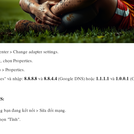
nter > Change adapter settings.
 chọn Properties.
 > Properties.
8.8.8.8
8.8.4.4
1.1.1.1
1.0.0.1
ses" và nhập:
và
(Google DNS) hoặc
và
(C
OS:
g bạn đang kết nối > Sửa đổi mạng.
họn "Tĩnh".