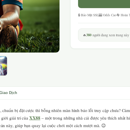
🔒 Bảo Mật SSL
🎰 Odds Cao
🔄 Hoàn 
380
🔥
người đang xem trang này
Giao Dịch
, chuẩn bị đặt cược thì bỗng nhiên màn hình báo lỗi truy cập chưa? Cảm
XX88
giới giải trí của
– một trong những nhà cái được yêu thích nhất hi
cản này, giúp bạn quay lại cuộc chơi một cách mượt mà. 😉