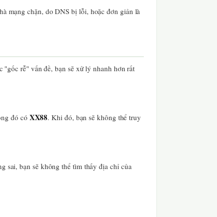
o nhà mạng chặn, do DNS bị lỗi, hoặc đơn giản là
c "gốc rễ" vấn đề, bạn sẽ xử lý nhanh hơn rất
XX88
rong đó có
. Khi đó, bạn sẽ không thể truy
sai, bạn sẽ không thể tìm thấy địa chỉ của