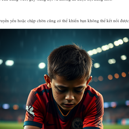
yền yếu hoặc chập chờn cũng có thể khiến bạn không thể kết nối được 