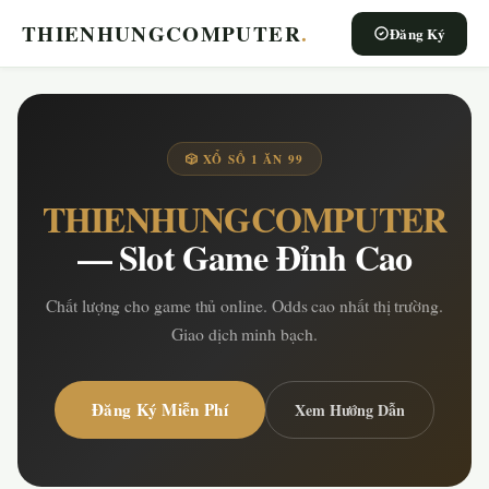
THIENHUNGCOMPUTER
.
Đăng Ký
🎲 XỔ SỐ 1 ĂN 99
THIENHUNGCOMPUTER
— Slot Game Đỉnh Cao
Chất lượng cho game thủ online. Odds cao nhất thị trường.
Giao dịch minh bạch.
Đăng Ký Miễn Phí
Xem Hướng Dẫn