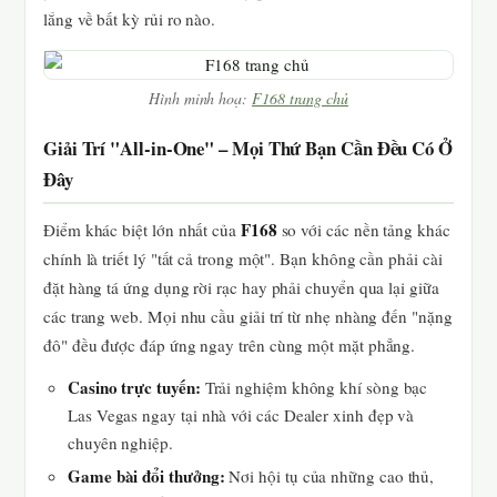
lắng về bất kỳ rủi ro nào.
Hình minh hoạ:
F168 trang chủ
Giải Trí "All-in-One" – Mọi Thứ Bạn Cần Đều Có Ở
Đây
F168
Điểm khác biệt lớn nhất của
so với các nền tảng khác
chính là triết lý "tất cả trong một". Bạn không cần phải cài
đặt hàng tá ứng dụng rời rạc hay phải chuyển qua lại giữa
các trang web. Mọi nhu cầu giải trí từ nhẹ nhàng đến "nặng
đô" đều được đáp ứng ngay trên cùng một mặt phẳng.
Casino trực tuyến:
Trải nghiệm không khí sòng bạc
Las Vegas ngay tại nhà với các Dealer xinh đẹp và
chuyên nghiệp.
Game bài đổi thưởng:
Nơi hội tụ của những cao thủ,