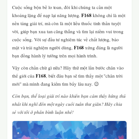
Cuộc sống bộn bề lo toan, đôi khi chúng ta cần một
F168
khoảng lặng để nạp lại năng lượng.
không chỉ là một
nền tảng giải trí, mà còn là một liều thuốc tinh thần tuyệt
vời, giúp bạn xua tan căng thẳng và tìm lại niềm vui trong
cuộc sống. Với sự đầu tư nghiêm túc về chất lượng, bảo
F168
mật và trải nghiệm người dùng,
xứng đáng là người
bạn đồng hành lý tưởng trên mọi hành trình.
Vậy còn chần chừ gì nữa? Hãy thử một lần bước chân vào
F168
thế giới của
, biết đâu bạn sẽ tìm thấy một "chân trời
mới" mà mình đang kiếm tìm bấy lâu nay. 😉
Còn bạn, thể loại giải trí nào khiến bạn cảm thấy hứng thú
nhất khi nghĩ đến một ngày cuối tuần thư giãn? Hãy chia
sẻ với tôi ở phần bình luận nhé!