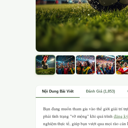
Nội Dung Bài Viết
Đánh Giá (1,853)
Bạn đang muốn tham gia vào thế giới giải trí tr
phải tình trạng "vỡ mộng" khi quá trình
đăng k
nghiệm thực tế, giúp bạn vượt qua mọi rào cản