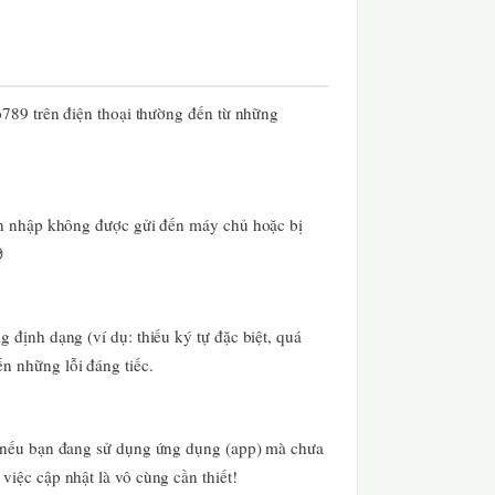
o789 trên điện thoại thường đến từ những
bạn nhập không được gửi đến máy chủ hoặc bị

 định dạng (ví dụ: thiếu ký tự đặc biệt, quá
n những lỗi đáng tiếc.
a, nếu bạn đang sử dụng ứng dụng (app) mà chưa
iệc cập nhật là vô cùng cần thiết!