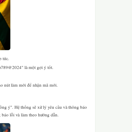
 tức.
lo789@2024" là một gợi ý tốt.
ào nút làm mới để nhận mã mới.
Đồng ý". Hệ thống sẽ xử lý yêu cầu và thông báo
g báo lỗi và làm theo hướng dẫn.