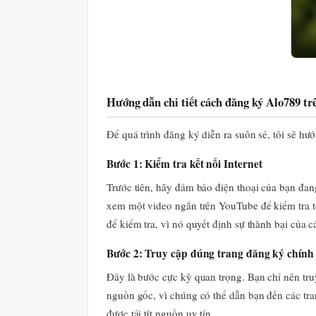
Hướng dẫn chi tiết cách đăng ký Alo789 trê
Để quá trình đăng ký diễn ra suôn sẻ, tôi sẽ h
Bước 1: Kiểm tra kết nối Internet
Trước tiên, hãy đảm bảo điện thoại của bạn đang
xem một video ngắn trên YouTube để kiểm tra 
để kiểm tra, vì nó quyết định sự thành bại của c
Bước 2: Truy cập đúng trang đăng ký chính
Đây là bước cực kỳ quan trọng. Bạn chỉ nên tr
nguồn gốc, vì chúng có thể dẫn bạn đến các tra
được tải từ nguồn uy tín.