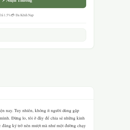
⚡ Nhận Thưởng
Trả 1.5%
💳 Đa Kênh Nạp
iện nay. Tuy nhiên, không ít người dùng gặp
 mình. Đừng lo, tôi ở đây để chia sẻ những kinh
iệc đăng ký trở nên mượt mà như một đường chạy