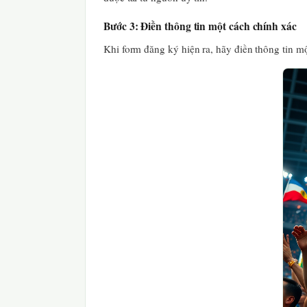
Bước 3: Điền thông tin một cách chính xác
Khi form đăng ký hiện ra, hãy điền thông tin m