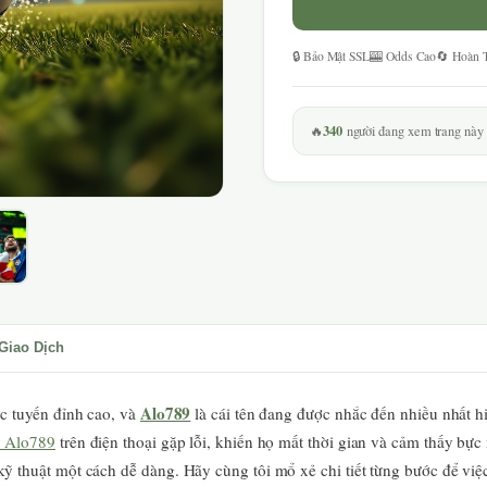
🔒 Bảo Mật SSL
🎰 Odds Cao
🔄 Hoàn 
340
🔥
người đang xem trang này
Giao Dịch
Alo789
ực tuyến đỉnh cao, và
là cái tên đang được nhắc đến nhiều nhất h
ý Alo789
trên điện thoại gặp lỗi, khiến họ mất thời gian và cảm thấy bực
 kỹ thuật một cách dễ dàng. Hãy cùng tôi mổ xẻ chi tiết từng bước để v