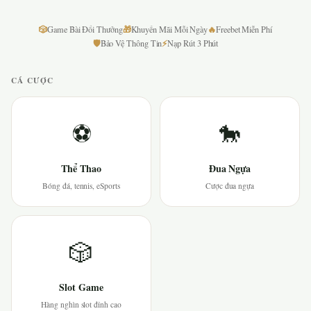
🎲
🎁
🔥
Game Bài Đổi Thưởng
Khuyến Mãi Mỗi Ngày
Freebet Miễn Phí
🛡
⚡
Bảo Vệ Thông Tin
Nạp Rút 3 Phút
CÁ CƯỢC
⚽
🐎
Thể Thao
Đua Ngựa
Bóng đá, tennis, eSports
Cược đua ngựa
🎲
Slot Game
Hàng nghìn slot đỉnh cao