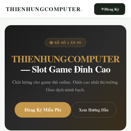
THIENHUNGCOMPUTER
.
Đăng Ký
🎲 XỔ SỐ 1 ĂN 99
THIENHUNGCOMPUTER
— Slot Game Đỉnh Cao
Chất lượng cho game thủ online. Odds cao nhất thị trường.
Giao dịch minh bạch.
Đăng Ký Miễn Phí
Xem Hướng Dẫn