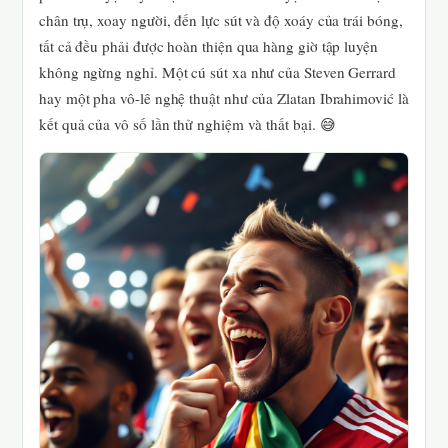
chân trụ, xoay người, đến lực sút và độ xoáy của trái bóng,
tất cả đều phải được hoàn thiện qua hàng giờ tập luyện
không ngừng nghỉ. Một cú sút xa như của Steven Gerrard
hay một pha vô-lê nghệ thuật như của Zlatan Ibrahimović là
kết quả của vô số lần thử nghiệm và thất bại. 😅