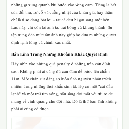
những gì xung quanh khi bước vào vòng cấm. Tiếng la hét
của đối thủ, sự cổ vũ cuồng nhiệt của khán giả, hay thậm
chí là tỉ số đang bất lợi – tất cả đều bị gạt sang một bên.
Lúc này, chỉ còn lại anh ta, trái bóng và khung thành. Sự
tập trung đến mức ám ảnh này giúp họ đưa ra những quyết
định lạnh lùng và chính xác nhất.
Bản Lĩnh Trong Những Khoảnh Khắc Quyết Định
Hãy nhìn vào những quả penalty ở những trận cầu đỉnh
cao. Không phải ai cũng đủ can đảm để bước lên chấm
11m. Một chân sút đáng sợ luôn tình nguyện nhận trách
nhiệm trong những thời khắc sinh tử. Họ có một "cái đầu
lạnh" và một trái tim nóng, sẵn sàng đối mặt với rủi ro để
mang về vinh quang cho đội nhà. Đó là thứ bản lĩnh không
phải ai cũng có được.