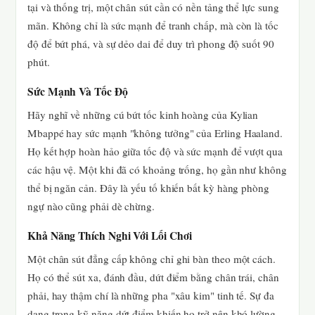
tại và thống trị, một chân sút cần có nền tảng thể lực sung
mãn. Không chỉ là sức mạnh để tranh chấp, mà còn là tốc
độ để bứt phá, và sự dẻo dai để duy trì phong độ suốt 90
phút.
Sức Mạnh Và Tốc Độ
Hãy nghĩ về những cú bứt tốc kinh hoàng của Kylian
Mbappé hay sức mạnh "không tưởng" của Erling Haaland.
Họ kết hợp hoàn hảo giữa tốc độ và sức mạnh để vượt qua
các hậu vệ. Một khi đã có khoảng trống, họ gần như không
thể bị ngăn cản. Đây là yếu tố khiến bất kỳ hàng phòng
ngự nào cũng phải dè chừng.
Khả Năng Thích Nghi Với Lối Chơi
Một chân sút đẳng cấp không chỉ ghi bàn theo một cách.
Họ có thể sút xa, đánh đầu, dứt điểm bằng chân trái, chân
phải, hay thậm chí là những pha "xâu kim" tinh tế. Sự đa
dạng trong kỹ năng dứt điểm khiến họ trở nên khó lường.