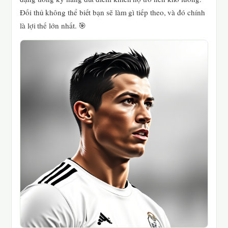
Đối thủ không thể biết bạn sẽ làm gì tiếp theo, và đó chính
là lợi thế lớn nhất. 🎯