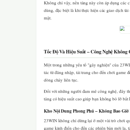
Không chỉ vậy, nền tảng này còn áp dụng các ch
dùng, đặc biệt là khi thực hiện các giao dịch t
mật.
Tốc Độ Và Hiệu Suất – Công Nghệ Không
Một trong những yếu tố "gây nghiện" của 23WI
tác từ đăng nhập, tải trang cho đến chơi game đ
dòng chảy liên tục.
Đối với những người đam mê công nghệ, đây thực 
tảng có hiệu suất cao giúp bạn không bỏ lỡ bất 
Kho Nội Dung Phong Phú – Không Bao Gi
23WIN không chỉ dừng lại ở một vài trò chơi qu
game kinh điển cho đến các phiên bản mới lạ, tấ