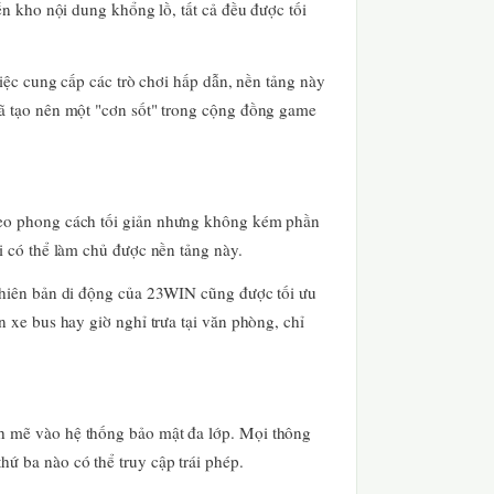
ến kho nội dung khổng lồ, tất cả đều được tối
việc cung cấp các trò chơi hấp dẫn, nền tảng này
đã tạo nên một "cơn sốt" trong cộng đồng game
theo phong cách tối giản nhưng không kém phần
i có thể làm chủ được nền tảng này.
 phiên bản di động của 23WIN cũng được tối ưu
 xe bus hay giờ nghỉ trưa tại văn phòng, chỉ
nh mẽ vào hệ thống bảo mật đa lớp. Mọi thông
ứ ba nào có thể truy cập trái phép.