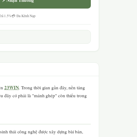
⚡ Nhận Thưởng
Trả 1.5%
💳 Đa Kênh Nạp
23WIN
tên
. Trong thời gian gần đây, nền tảng
ệu đây có phải là "mảnh ghép" còn thiếu trong
 sinh thái công nghệ được xây dựng bài bản,