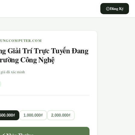
Đăng Ký
ENHUNGCOMPUTER.COM
g Giải Trí Trực Tuyến Đang
Trường Công Nghệ
h giá đã xác minh
500.000₫
1.000.000₫
2.000.000₫