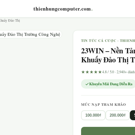
thienhungcomputer.com
.
Khuấy Đảo Thị
TIN TỨC CÁ CƯỢC · THI
23WIN – Nền Tản
Khuấy Đảo Thị 
★★★★★
4.8 / 5.0 · 2,940+ đán
Khuyến Mãi Đang Diễn Ra
MỨC NẠP THAM KHẢO
100.000₫
200.000₫