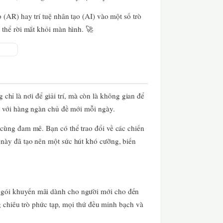
 (AR) hay trí tuệ nhân tạo (AI) vào một số trò
 thể rời mắt khỏi màn hình. 🚀
ỉ là nơi để giải trí, mà còn là không gian để
t, với hàng ngàn chủ đề mới mỗi ngày.
 cùng đam mê. Bạn có thể trao đổi về các chiến
 này đã tạo nên một sức hút khó cưỡng, biến
c gói khuyến mãi dành cho người mới cho đến
ng chiêu trò phức tạp, mọi thứ đều minh bạch và