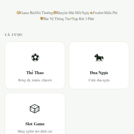
🎲
🎁
🔥
Game Bài Đổi Thưởng
Khuyến Mãi Mỗi Ngày
Freebet Miễn Phí
🛡
⚡
Bảo Vệ Thông Tin
Nạp Rút 3 Phút
CÁ CƯỢC
⚽
🐎
Thể Thao
Đua Ngựa
Bóng đá, tennis, eSports
Cược đua ngựa
🎲
Slot Game
Hàng nghìn slot đỉnh cao