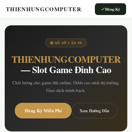
THIENHUNGCOMPUTER
.
Đăng Ký
🎲 XỔ SỐ 1 ĂN 99
THIENHUNGCOMPUTER
— Slot Game Đỉnh Cao
Chất lượng cho game thủ online. Odds cao nhất thị trường.
Giao dịch minh bạch.
Đăng Ký Miễn Phí
Xem Hướng Dẫn