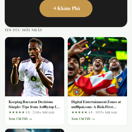
Khám Phá
TIN TỨC MỚI NHẤT
Keeping Baccarat Decisions
Digital Entertainment Zones at
Simple: Tips from Ao88y.top for
uu88pai.com: A Risk-First
Clearer Play
Review of Who Should Enter
★★★★★
4.8 · 2148+ lượt xem
★★★★★
4.8 · 3035+ lượt xem
and Who Should Walk Away
Xem Chi Tiết →
Xem Chi Tiết →