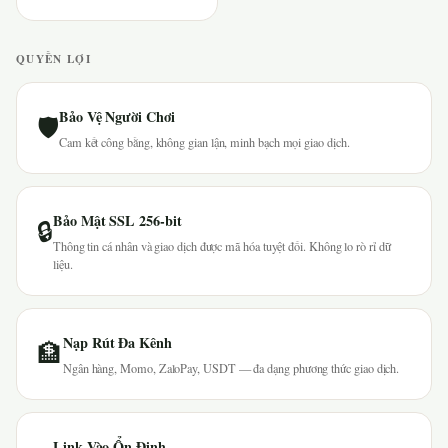
QUYỀN LỢI
Bảo Vệ Người Chơi
🛡
Cam kết công bằng, không gian lận, minh bạch mọi giao dịch.
Bảo Mật SSL 256-bit
🔒
Thông tin cá nhân và giao dịch được mã hóa tuyệt đối. Không lo rò rỉ dữ
liệu.
Nạp Rút Đa Kênh
🏦
Ngân hàng, Momo, ZaloPay, USDT — đa dạng phương thức giao dịch.
Link Vào Ổn Định