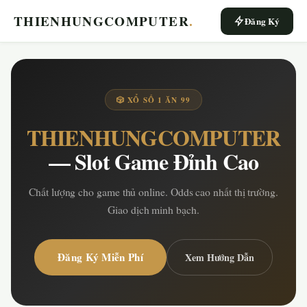
THIENHUNGCOMPUTER
.
Đăng Ký
🎲 XỔ SỐ 1 ĂN 99
THIENHUNGCOMPUTER
— Slot Game Đỉnh Cao
Chất lượng cho game thủ online. Odds cao nhất thị trường.
Giao dịch minh bạch.
Đăng Ký Miễn Phí
Xem Hướng Dẫn