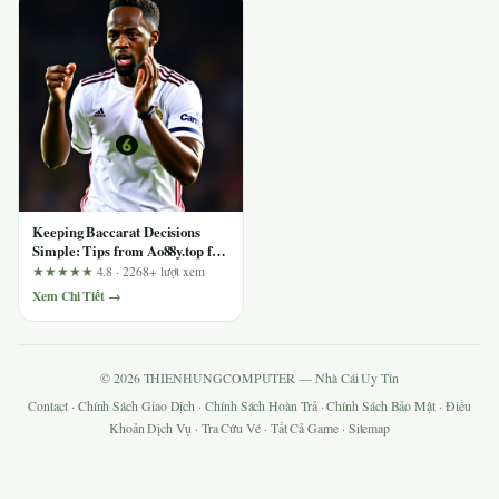
Keeping Baccarat Decisions
Simple: Tips from Ao88y.top for
Clearer Play
★★★★★
4.8 · 2268+ lượt xem
Xem Chi Tiết →
© 2026 THIENHUNGCOMPUTER — Nhà Cái Uy Tín
Contact
·
Chính Sách Giao Dịch
·
Chính Sách Hoàn Trả
·
Chính Sách Bảo Mật
·
Điều
Khoản Dịch Vụ
·
Tra Cứu Vé
·
Tất Cả Game
·
Sitemap