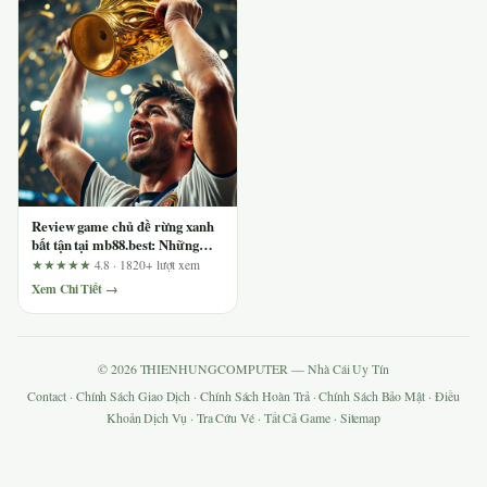
Review game chủ đề rừng xanh
bất tận tại mb88.best: Những
tuyên bố quảng cáo cần kiểm
★★★★★
4.8 · 1820+ lượt xem
chứng
Xem Chi Tiết →
© 2026 THIENHUNGCOMPUTER — Nhà Cái Uy Tín
Contact
·
Chính Sách Giao Dịch
·
Chính Sách Hoàn Trả
·
Chính Sách Bảo Mật
·
Điều
Khoản Dịch Vụ
·
Tra Cứu Vé
·
Tất Cả Game
·
Sitemap