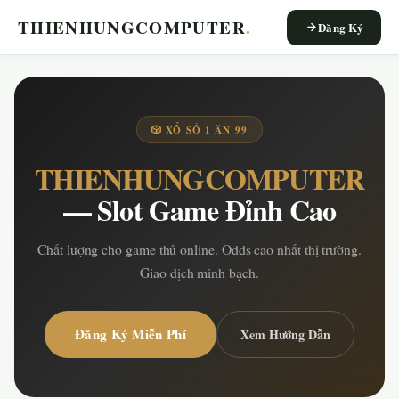
THIENHUNGCOMPUTER
.
Đăng Ký
🎲 XỔ SỐ 1 ĂN 99
THIENHUNGCOMPUTER
— Slot Game Đỉnh Cao
Chất lượng cho game thủ online. Odds cao nhất thị trường.
Giao dịch minh bạch.
Đăng Ký Miễn Phí
Xem Hướng Dẫn