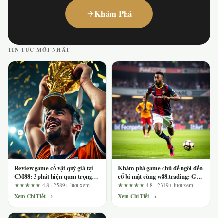
Khám Phá
TIN TỨC MỚI NHẤT
Review game cổ vật quý giá tại
Khám phá game chủ đề ngôi đền
CM88: 3 phát hiện quan trọng
cổ bí mật cùng w88.trading: Góc
dưới góc nhìn người dùng lâu
nhìn kiểm chứng từ người chơi
★★★★★
4.8 · 2589+ lượt xem
★★★★★
4.8 · 2319+ lượt xem
năm
lâu năm
Xem Chi Tiết →
Xem Chi Tiết →