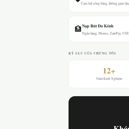
Cam kết công bằng, không gian lận
Nạp Rút Đa Kênh
🏦
Ngân hàng, Momo, ZaloPay, USDT
KỶ LỤC CỦA CHÚNG TÔI
12+
Năm Kinh Nghiệm
Khá