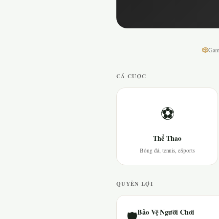
🎲
Gam
CÁ CƯỢC
⚽
Thể Thao
Bóng đá, tennis, eSports
QUYỀN LỢI
Bảo Vệ Người Chơi
🛡