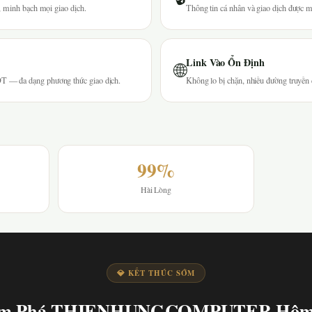
, minh bạch mọi giao dịch.
Thông tin cá nhân và giao dịch được mã
Link Vào Ổn Định
🌐
 — đa dạng phương thức giao dịch.
Không lo bị chặn, nhiều đường truyền
99%
Hài Lòng
💎 KẾT THÚC SỚM
m Phá THIENHUNGCOMPUTER Hôm