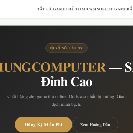
TẤT CẢ GAME
THỂ THAO
CASINO
SLOT GAME
BẮ
🎲 XỔ SỐ 1 ĂN 99
HUNGCOMPUTER
— S
Đỉnh Cao
Chất lượng cho game thủ online. Odds cao nhất thị trường. Giao
dịch minh bạch.
Đăng Ký Miễn Phí
Xem Hướng Dẫn