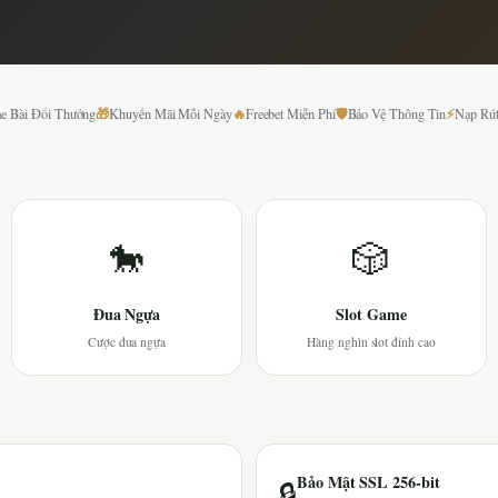
🎁
🔥
🛡
⚡
e Bài Đổi Thưởng
Khuyến Mãi Mỗi Ngày
Freebet Miễn Phí
Bảo Vệ Thông Tin
Nạp Rút
🐎
🎲
Đua Ngựa
Slot Game
Cược đua ngựa
Hàng nghìn slot đỉnh cao
Bảo Mật SSL 256-bit
🔒