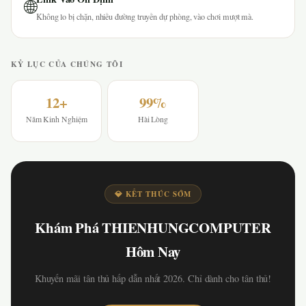
🌐
Không lo bị chặn, nhiều đường truyền dự phòng, vào chơi mượt mà.
KỶ LỤC CỦA CHÚNG TÔI
12+
99%
Năm Kinh Nghiệm
Hài Lòng
💎 KẾT THÚC SỚM
Khám Phá THIENHUNGCOMPUTER
Hôm Nay
Khuyến mãi tân thủ hấp dẫn nhất 2026. Chỉ dành cho tân thủ!