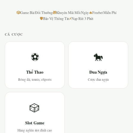
🎲
🎁
🔥
Game Bài Đổi Thưởng
Khuyến Mãi Mỗi Ngày
Freebet Miễn Phí
🛡
⚡
Bảo Vệ Thông Tin
Nạp Rút 3 Phút
CÁ CƯỢC
⚽
🐎
Thể Thao
Đua Ngựa
Bóng đá, tennis, eSports
Cược đua ngựa
🎲
Slot Game
Hàng nghìn slot đỉnh cao