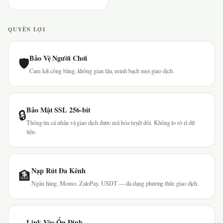
QUYỀN LỢI
Bảo Vệ Người Chơi
🛡
Cam kết công bằng, không gian lận, minh bạch mọi giao dịch.
Bảo Mật SSL 256-bit
🔒
Thông tin cá nhân và giao dịch được mã hóa tuyệt đối. Không lo rò rỉ dữ
liệu.
Nạp Rút Đa Kênh
🏦
Ngân hàng, Momo, ZaloPay, USDT — đa dạng phương thức giao dịch.
Link Vào Ổn Định