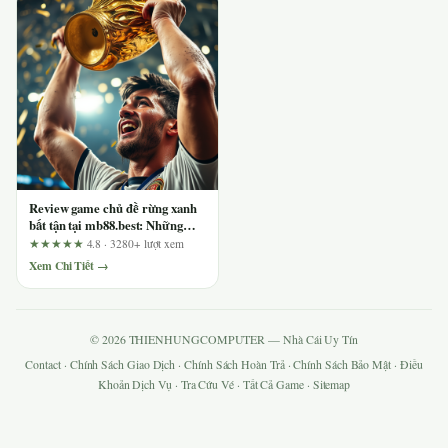
Review game chủ đề rừng xanh
bất tận tại mb88.best: Những
tuyên bố quảng cáo cần kiểm
★★★★★
4.8 · 3280+ lượt xem
chứng
Xem Chi Tiết →
© 2026 THIENHUNGCOMPUTER — Nhà Cái Uy Tín
Contact
·
Chính Sách Giao Dịch
·
Chính Sách Hoàn Trả
·
Chính Sách Bảo Mật
·
Điều
Khoản Dịch Vụ
·
Tra Cứu Vé
·
Tất Cả Game
·
Sitemap