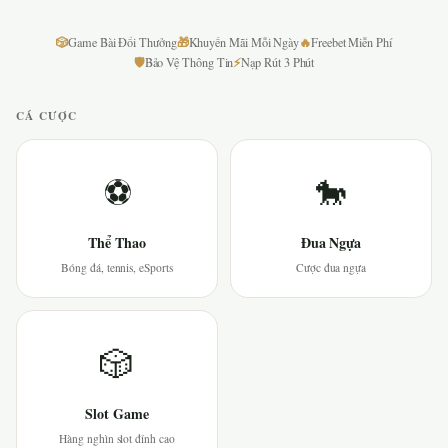
🎲
🎁
🔥
Game Bài Đổi Thưởng
Khuyến Mãi Mỗi Ngày
Freebet Miễn Phí
🛡
⚡
Bảo Vệ Thông Tin
Nạp Rút 3 Phút
CÁ CƯỢC
⚽
🐎
Thể Thao
Đua Ngựa
Bóng đá, tennis, eSports
Cược đua ngựa
🎲
Slot Game
Hàng nghìn slot đỉnh cao