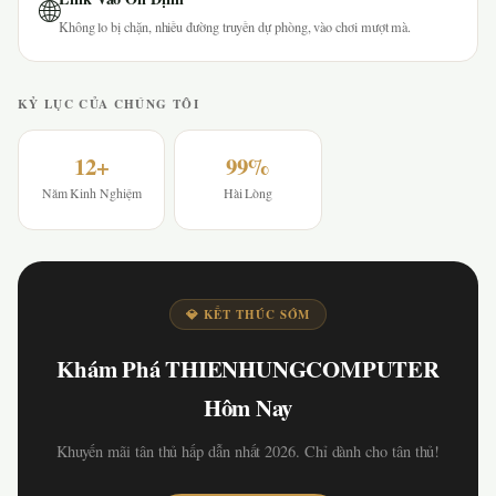
🌐
Không lo bị chặn, nhiều đường truyền dự phòng, vào chơi mượt mà.
KỶ LỤC CỦA CHÚNG TÔI
12+
99%
Năm Kinh Nghiệm
Hài Lòng
💎 KẾT THÚC SỚM
Khám Phá THIENHUNGCOMPUTER
Hôm Nay
Khuyến mãi tân thủ hấp dẫn nhất 2026. Chỉ dành cho tân thủ!