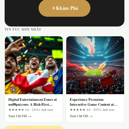
Khám Phá
TIN TỨC MỚI NHẤT
Digital Entertainment Zones at
Experience Premium
uu88pai.com: A Risk-First
Interactive Game Content at
Review of Who Should Enter
GO99: A UX Review of What
★★★★★
4.8 · 2454+ lượt xem
★★★★★
4.8 · 3055+ lượt xem
and Who Should Walk Away
You Can Verify
Xem Chi Tiết →
Xem Chi Tiết →