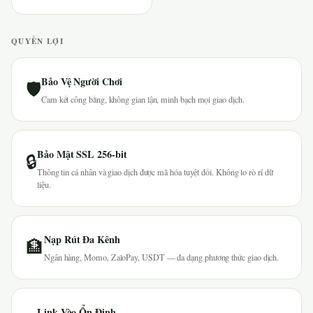
QUYỀN LỢI
Bảo Vệ Người Chơi
🛡
Cam kết công bằng, không gian lận, minh bạch mọi giao dịch.
Bảo Mật SSL 256-bit
🔒
Thông tin cá nhân và giao dịch được mã hóa tuyệt đối. Không lo rò rỉ dữ
liệu.
Nạp Rút Đa Kênh
🏦
Ngân hàng, Momo, ZaloPay, USDT — đa dạng phương thức giao dịch.
Link Vào Ổn Định