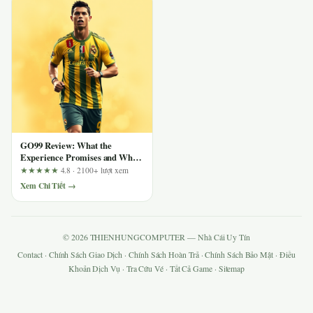
GO99 Review: What the
Experience Promises and What
You Must Verify Yourself
★★★★★
4.8 · 2100+ lượt xem
Xem Chi Tiết →
© 2026 THIENHUNGCOMPUTER — Nhà Cái Uy Tín
Contact
·
Chính Sách Giao Dịch
·
Chính Sách Hoàn Trả
·
Chính Sách Bảo Mật
·
Điều
Khoản Dịch Vụ
·
Tra Cứu Vé
·
Tất Cả Game
·
Sitemap