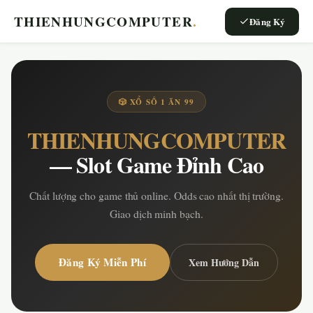
THIENHUNGCOMPUTER
.
Đăng Ký
🎲 XỔ SỐ 1 ĂN 99
THIENHUNGCOMPUTER
— Slot Game Đỉnh Cao
Chất lượng cho game thủ online. Odds cao nhất thị trường.
Giao dịch minh bạch.
Đăng Ký Miễn Phí
Xem Hướng Dẫn