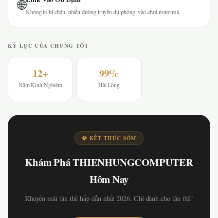
🌐
Không lo bị chặn, nhiều đường truyền dự phòng, vào chơi mượt mà.
KỶ LỤC CỦA CHÚNG TÔI
12+
99%
Năm Kinh Nghiệm
Hài Lòng
💎 KẾT THÚC SỚM
Khám Phá THIENHUNGCOMPUTER
Hôm Nay
Khuyến mãi tân thủ hấp dẫn nhất 2026. Chỉ dành cho tân thủ!