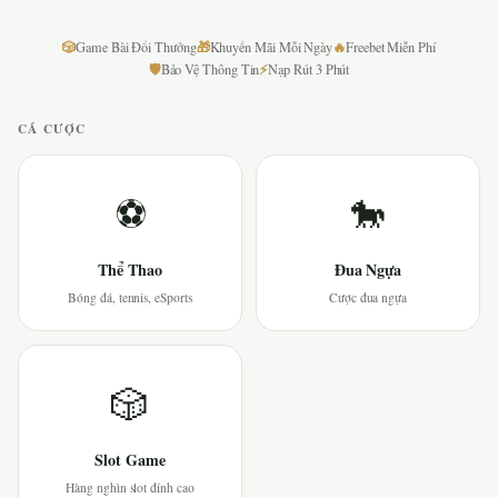
🎲
🎁
🔥
Game Bài Đổi Thưởng
Khuyến Mãi Mỗi Ngày
Freebet Miễn Phí
🛡
⚡
Bảo Vệ Thông Tin
Nạp Rút 3 Phút
CÁ CƯỢC
⚽
🐎
Thể Thao
Đua Ngựa
Bóng đá, tennis, eSports
Cược đua ngựa
🎲
Slot Game
Hàng nghìn slot đỉnh cao