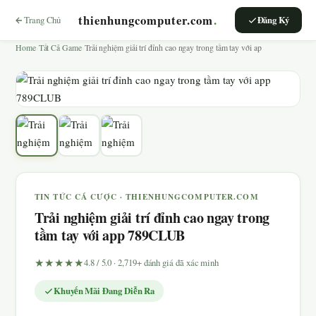
thienhungcomputer.com
.
Trang Chủ
Đăng Ký
Home
›
Tất Cả Game
›
Trải nghiệm giải trí đỉnh cao ngay trong tầm tay với ap
TIN TỨC CÁ CƯỢC · THIENHUNGCOMPUTER.COM
Trải nghiệm giải trí đỉnh cao ngay trong
tầm tay với app 789CLUB
★★★★★
4.8 / 5.0 · 2,719+ đánh giá đã xác minh
Khuyến Mãi Đang Diễn Ra