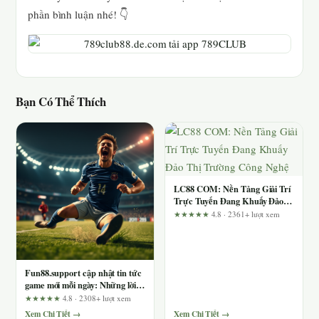
phần bình luận nhé! 👇
Bạn Có Thể Thích
LC88 COM: Nền Tảng Giải Trí
Trực Tuyến Đang Khuấy Đảo
Thị Trường Công Nghệ
★★★★★
4.8 · 2361+ lượt xem
Fun88.support cập nhật tin tức
game mới mỗi ngày: Những lời
hứa có đáng tin?
★★★★★
4.8 · 2308+ lượt xem
Xem Chi Tiết →
Xem Chi Tiết →