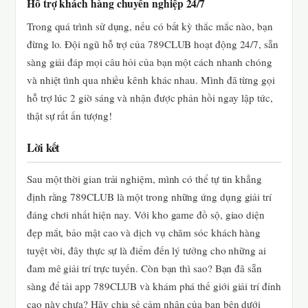
Hỗ trợ khách hàng chuyên nghiệp 24/7
Trong quá trình sử dụng, nếu có bất kỳ thắc mắc nào, bạn
đừng lo. Đội ngũ hỗ trợ của 789CLUB hoạt động 24/7, sẵn
sàng giải đáp mọi câu hỏi của bạn một cách nhanh chóng
và nhiệt tình qua nhiều kênh khác nhau. Mình đã từng gọi
hỗ trợ lúc 2 giờ sáng và nhận được phản hồi ngay lập tức,
thật sự rất ấn tượng!
Lời kết
Sau một thời gian trải nghiệm, mình có thể tự tin khẳng
định rằng 789CLUB là một trong những ứng dụng giải trí
đáng chơi nhất hiện nay. Với kho game đồ sộ, giao diện
đẹp mắt, bảo mật cao và dịch vụ chăm sóc khách hàng
tuyệt vời, đây thực sự là điểm đến lý tưởng cho những ai
đam mê giải trí trực tuyến. Còn bạn thì sao? Bạn đã sẵn
sàng để tải app 789CLUB và khám phá thế giới giải trí đỉnh
cao này chưa? Hãy chia sẻ cảm nhận của bạn bên dưới