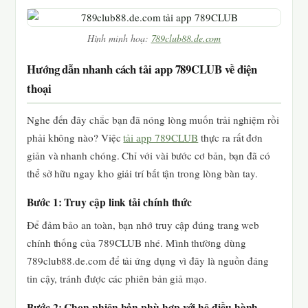
Hình minh hoạ:
789club88.de.com
Hướng dẫn nhanh cách tải app 789CLUB về điện
thoại
Nghe đến đây chắc bạn đã nóng lòng muốn trải nghiệm rồi
phải không nào? Việc
tải app 789CLUB
thực ra rất đơn
giản và nhanh chóng. Chỉ với vài bước cơ bản, bạn đã có
thể sở hữu ngay kho giải trí bất tận trong lòng bàn tay.
Bước 1: Truy cập link tải chính thức
Để đảm bảo an toàn, bạn nhớ truy cập đúng trang web
chính thống của 789CLUB nhé. Mình thường dùng
789club88.de.com để tải ứng dụng vì đây là nguồn đáng
tin cậy, tránh được các phiên bản giả mạo.
Bước 2: Chọn phiên bản phù hợp với hệ điều hành