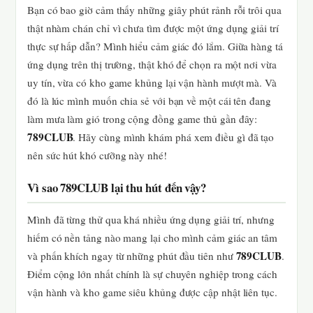
Bạn có bao giờ cảm thấy những giây phút rảnh rỗi trôi qua
thật nhàm chán chỉ vì chưa tìm được một ứng dụng giải trí
thực sự hấp dẫn? Mình hiểu cảm giác đó lắm. Giữa hàng tá
ứng dụng trên thị trường, thật khó để chọn ra một nơi vừa
uy tín, vừa có kho game khủng lại vận hành mượt mà. Và
đó là lúc mình muốn chia sẻ với bạn về một cái tên đang
làm mưa làm gió trong cộng đồng game thủ gần đây:
789CLUB
. Hãy cùng mình khám phá xem điều gì đã tạo
nên sức hút khó cưỡng này nhé!
Vì sao 789CLUB lại thu hút đến vậy?
Mình đã từng thử qua khá nhiều ứng dụng giải trí, nhưng
hiếm có nền tảng nào mang lại cho mình cảm giác an tâm
789CLUB
và phấn khích ngay từ những phút đầu tiên như
.
Điểm cộng lớn nhất chính là sự chuyên nghiệp trong cách
vận hành và kho game siêu khủng được cập nhật liên tục.