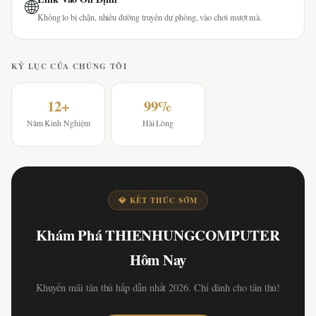
🌐
Không lo bị chặn, nhiều đường truyền dự phòng, vào chơi mượt mà.
KỶ LỤC CỦA CHÚNG TÔI
12+
99%
Năm Kinh Nghiệm
Hài Lòng
💎 KẾT THÚC SỚM
Khám Phá THIENHUNGCOMPUTER
Hôm Nay
Khuyến mãi tân thủ hấp dẫn nhất 2026. Chỉ dành cho tân thủ!