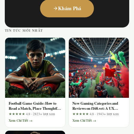
Khám Phá
TIN TỨC MỚI NHẤT
Football Game Guide: How to
New Gaming Categories and
Read a Match, Place Thoughtful
Reviews on f168.vet: A UX
Picks, and Stay in Control
Expert's Assessment of What
★★★★★
4.8 · 2823+ lượt xem
★★★★★
4.8 · 1943+ lượt xem
Works and What Still Creates
Xem Chi Tiết →
Xem Chi Tiết →
Friction