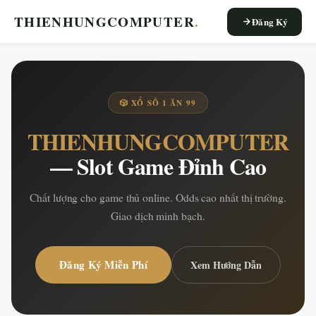
THIENHUNGCOMPUTER
.
Đăng Ký
🎲 XỔ SỐ 1 ĂN 99
THIENHUNGCOMPUTER
— Slot Game Đỉnh Cao
Chất lượng cho game thủ online. Odds cao nhất thị trường.
Giao dịch minh bạch.
Đăng Ký Miễn Phí
Xem Hướng Dẫn