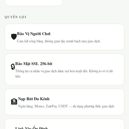
QUYỀN LỢI
Bảo Vệ Người Chơi
🛡
Cam kết công bằng, không gian lận, minh bạch mọi giao dịch.
Bảo Mật SSL 256-bit
🔒
Thông tin cá nhân và giao dịch được mã hóa tuyệt đối. Không lo rò rỉ dữ
liệu.
Nạp Rút Đa Kênh
🏦
Ngân hàng, Momo, ZaloPay, USDT — đa dạng phương thức giao dịch.
Link Vào Ổn Định