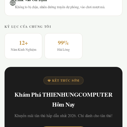
🌐
Không lo bị chặn, nhiều đường truyền dự phòng, vào chơi mượt mà.
KỶ LỤC CỦA CHÚNG TÔI
12+
99%
Năm Kinh Nghiệm
Hài Lòng
💎 KẾT THÚC SỚM
Khám Phá THIENHUNGCOMPUTER
Hôm Nay
Khuyến mãi tân thủ hấp dẫn nhất 2026. Chỉ dành cho tân thủ!