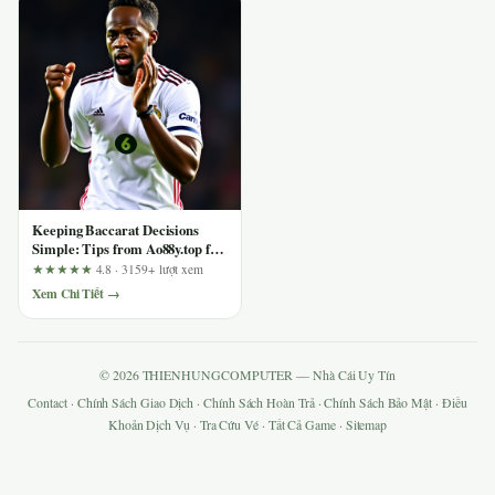
Keeping Baccarat Decisions
Simple: Tips from Ao88y.top for
Clearer Play
★★★★★
4.8 · 3159+ lượt xem
Xem Chi Tiết →
© 2026 THIENHUNGCOMPUTER — Nhà Cái Uy Tín
Contact
·
Chính Sách Giao Dịch
·
Chính Sách Hoàn Trả
·
Chính Sách Bảo Mật
·
Điều
Khoản Dịch Vụ
·
Tra Cứu Vé
·
Tất Cả Game
·
Sitemap