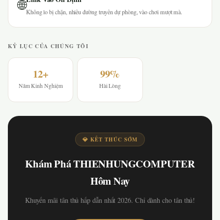
🌐
Không lo bị chặn, nhiều đường truyền dự phòng, vào chơi mượt mà.
KỶ LỤC CỦA CHÚNG TÔI
12+
99%
Năm Kinh Nghiệm
Hài Lòng
💎 KẾT THÚC SỚM
Khám Phá THIENHUNGCOMPUTER
Hôm Nay
Khuyến mãi tân thủ hấp dẫn nhất 2026. Chỉ dành cho tân thủ!