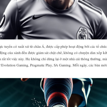
trực tuyến có xuất xứ từ châu Á, được cấp phép hoạt động bởi các tổ c
 động của sảnh đều được giám sát chặt chẽ, không có chuyện dàn xếp kế
m rất tốt việc này. Họ không chỉ dừng lại ở một nhà cái thông thường, mà
hư Evolution Gaming, Pragmatic Play, SA Gaming. Mỗi ngày, các bàn mới