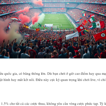
ều quốc gia, có băng thông lớn. Dù bạn chơi ở giờ cao điểm hay qua mạn
ật hình hay mất kết nối. Điều này cực kỳ quan trọng khi chơi live, vì ch
đến 1.5% cho tất cả các cược thua, không yêu cầu vòng cược phức tạp. Tỷ 