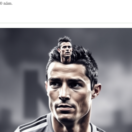
10 năm.