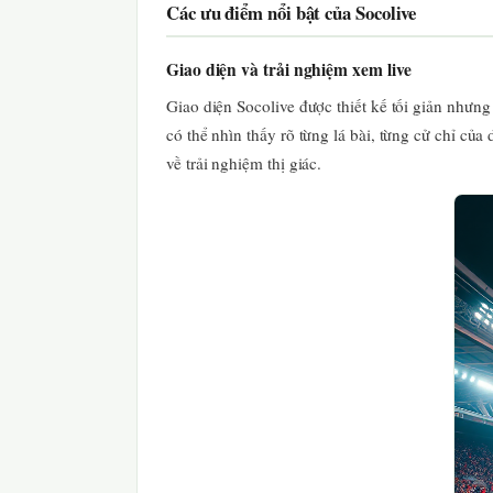
Các ưu điểm nổi bật của Socolive
Giao diện và trải nghiệm xem live
Giao diện Socolive được thiết kế tối giản nhưng
có thể nhìn thấy rõ từng lá bài, từng cử chỉ của
về trải nghiệm thị giác.