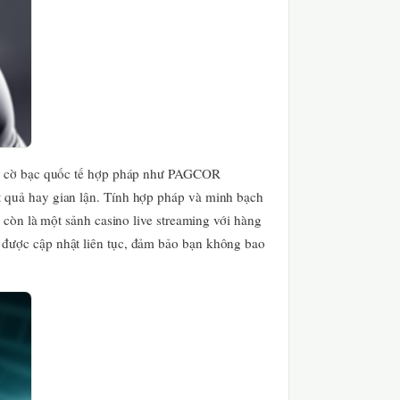
hức cờ bạc quốc tế hợp pháp như PAGCOR
t quả hay gian lận. Tính hợp pháp và minh bạch
 còn là một sảnh casino live streaming với hàng
 được cập nhật liên tục, đảm bảo bạn không bao