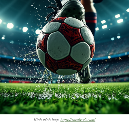
Hình minh hoạ:
https://socolive2.cam/