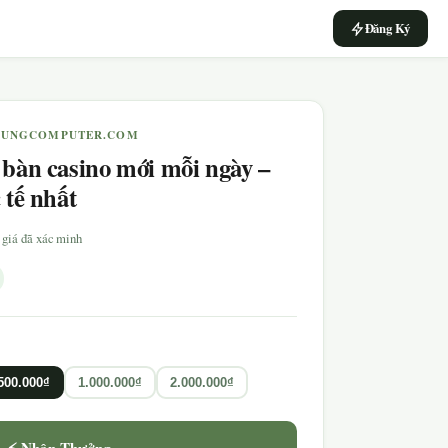
Đăng Ký
ENHUNGCOMPUTER.COM
 bàn casino mới mỗi ngày –
 tế nhất
h giá đã xác minh
500.000₫
1.000.000₫
2.000.000₫