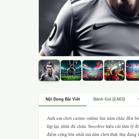
Nội Dung Bài Viết
Đánh Giá (2,663)
Anh em chơi casino online lâu năm chắc đều biết,
lặp lại, nhìn đã chán. Socolive hiểu cái tâm lý 
điểm cộng lớn nhất mà dân chơi thực thụ đang tì