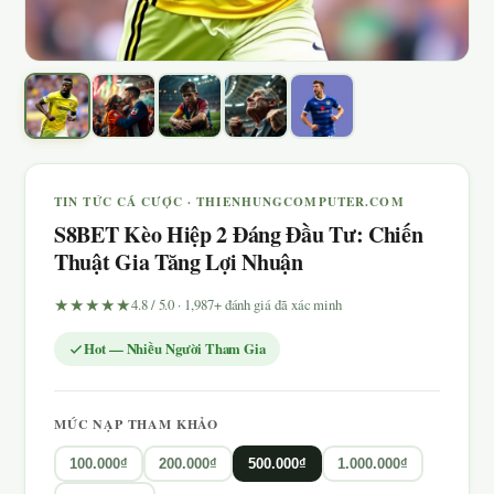
TIN TỨC CÁ CƯỢC · THIENHUNGCOMPUTER.COM
S8BET Kèo Hiệp 2 Đáng Đầu Tư: Chiến
Thuật Gia Tăng Lợi Nhuận
★★★★★
4.8 / 5.0 · 1,987+ đánh giá đã xác minh
Hot — Nhiều Người Tham Gia
MỨC NẠP THAM KHẢO
100.000₫
200.000₫
500.000₫
1.000.000₫