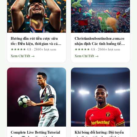
Hướng dẫn rút tiền cược siêu
Christianlouboutinshoe.com.co
tốc: Điều kiện, thời gian và cách
nhận định Các tình huống tiểu
xử lý lệnh chậm
xảo kín - dấu ấn đậm nét của
★★★★★
4.8 · 2860+ lượt xem
★★★★★
4.8 · 2666+ lượt xem
chú ngựa ô chính xác nhất
Xem Chi Tiết →
Xem Chi Tiết →
Complete Live Betting Tutorial
Khi bóng đổi hướng: Đội tuyển