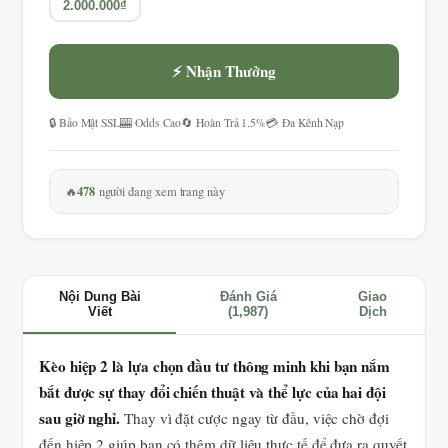
2.000.000₫
⚡ Nhận Thưởng
🔒 Bảo Mật SSL
🎰 Odds Cao
🔄 Hoàn Trả 1.5%
💳 Đa Kênh Nạp
478
🔥
người đang xem trang này
Nội Dung Bài
Đánh Giá
Giao
Viết
(1,987)
Dịch
Kèo hiệp 2 là lựa chọn đầu tư thông minh khi bạn nắm
bắt được sự thay đổi chiến thuật và thể lực của hai đội
sau giờ nghỉ.
Thay vì đặt cược ngay từ đầu, việc chờ đợi
đến hiệp 2 giúp bạn có thêm dữ liệu thực tế để đưa ra quyết