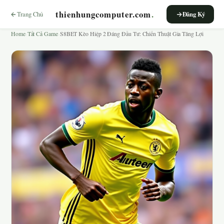
thienhungcomputer.com
.
Trang Chủ
Đăng Ký
Home
›
Tất Cả Game
›
S8BET Kèo Hiệp 2 Đáng Đầu Tư: Chiến Thuật Gia Tăng Lợi