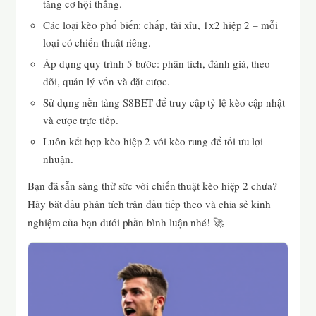
tăng cơ hội thắng.
Các loại kèo phổ biến: chấp, tài xỉu, 1x2 hiệp 2 – mỗi
loại có chiến thuật riêng.
Áp dụng quy trình 5 bước: phân tích, đánh giá, theo
dõi, quản lý vốn và đặt cược.
Sử dụng nền tảng S8BET để truy cập tỷ lệ kèo cập nhật
và cược trực tiếp.
Luôn kết hợp kèo hiệp 2 với kèo rung để tối ưu lợi
nhuận.
Bạn đã sẵn sàng thử sức với chiến thuật kèo hiệp 2 chưa?
Hãy bắt đầu phân tích trận đấu tiếp theo và chia sẻ kinh
nghiệm của bạn dưới phần bình luận nhé! 🚀