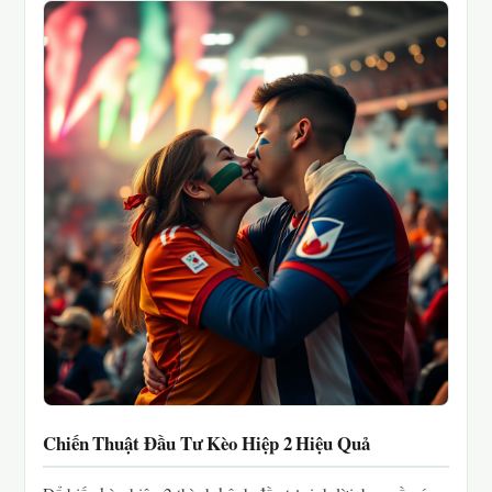
Chiến Thuật Đầu Tư Kèo Hiệp 2 Hiệu Quả