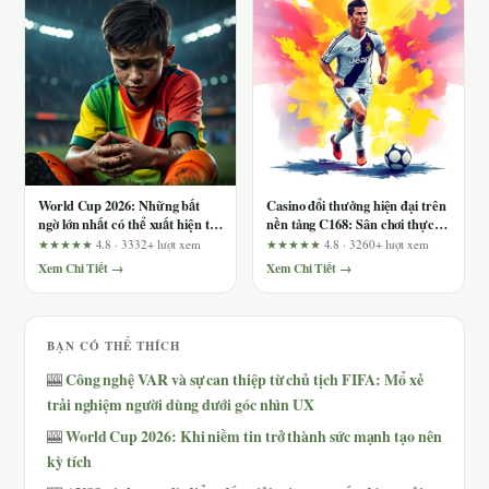
World Cup 2026: Những bất
Casino đổi thưởng hiện đại trên
ngờ lớn nhất có thể xuất hiện từ
nền tảng C168: Sân chơi thực
vòng bảng
chiến cho dân chuyên
★★★★★
4.8 · 3332+ lượt xem
★★★★★
4.8 · 3260+ lượt xem
Xem Chi Tiết →
Xem Chi Tiết →
BẠN CÓ THỂ THÍCH
Công nghệ VAR và sự can thiệp từ chủ tịch FIFA: Mổ xẻ
🎰
trải nghiệm người dùng dưới góc nhìn UX
World Cup 2026: Khi niềm tin trở thành sức mạnh tạo nên
🎰
kỳ tích