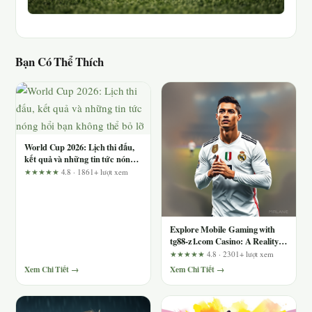
Bạn Có Thể Thích
World Cup 2026: Lịch thi đấu,
kết quả và những tin tức nóng
hổi bạn không thể bỏ lỡ
★★★★★
4.8 · 1861+ lượt xem
Explore Mobile Gaming with
tg88-z1.com Casino: A Reality
Check for Players
★★★★★
4.8 · 2301+ lượt xem
Xem Chi Tiết →
Xem Chi Tiết →