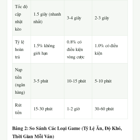
Tốc độ
cập
1.5 giây (nhanh
3-4 giây
2-3 giây
nhật
nhất)
kèo
Tỷ lệ
0.8% có
1.5% không
1.0% có điều
hoàn
điều kiện
giới hạn
kiện
trả
vòng cược
Nạp
tiền
3-5 phút
10-15 phút
5-10 phút
(ngân
hàng)
Rút
15-30 phút
1-2 giờ
30-60 phút
tiền
Bảng 2: So Sánh Các Loại Game (Tỷ Lệ Ăn, Độ Khó,
Thời Gian Mỗi Ván)