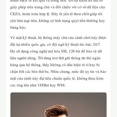
minh bạch về kết quả và dòng tiền. Tôi đã kiểm tra mã số
giấy phép trên trang chủ và đối chiếu với cơ sở dữ liệu của
CEZA, hoàn toàn hợp lệ. Đây là yếu tố then chốt giúp tôi
yên tâm nạp tiền, không sợ tình trạng quỵt tiền thưởng hay
bùng kèo.
Về mặt kỹ thuật, hệ thống máy chủ của sảnh chơi này được
đặt tại nhiều quốc gia, có đội ngũ kỹ thuật túc trực 24/7.
Họ sử dụng công nghệ mã hóa SSL 128-bit để bảo vệ dữ
liệu người dùng. Tôi từng test thử gửi thông tin thẻ ngân
hàng qua hệ thống, thấy không có dấu hiệu rò rỉ hay bị
chặn bởi các bên thứ ba. Nhìn chung, mức độ uy tín và bảo
mật của sảnh này đạt tiêu chuẩn quốc tế, không thua kém
các ông lớn như 188Bet hay W88.