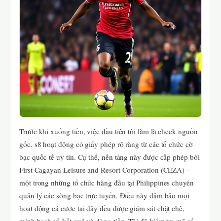
Trước khi xuống tiền, việc đầu tiên tôi làm là check nguồn
gốc. s8 hoạt động có giấy phép rõ ràng từ các tổ chức cờ
bạc quốc tế uy tín. Cụ thể, nền tảng này được cấp phép bởi
First Cagayan Leisure and Resort Corporation (CEZA) –
một trong những tổ chức hàng đầu tại Philippines chuyên
quản lý các sòng bạc trực tuyến. Điều này đảm bảo mọi
hoạt động cá cược tại đây đều được giám sát chặt chẽ,