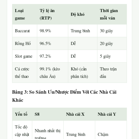
Loại
Tỷ lệ ăn
Thời gian
Độ khó
game
(RTP)
mỗi ván
Baccarat
98.9%
Trung bình
30 giây
Rồng Hổ
96.5%
Dễ
20 giây
Slot game
97.2%
Dễ
5 giây
Cá cược
99.1% (kèo
Khó (cần
Theo trận
thể thao
châu Âu)
phân tích)
đấu
Bảng 3: So Sánh Ưu/Nhược Điểm Với Các Nhà Cái
Khác
Yếu tố
S8
Nhà cái X
Nhà cái Y
Tốc độ
Nhanh nhất thị
cập nhật
Trung bình
Chậm
trường