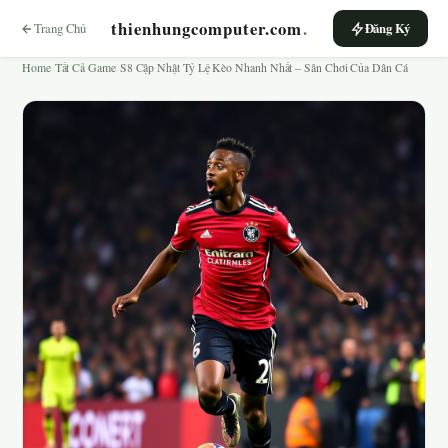
thienhungcomputer.com
.
Trang Chủ
Đăng Ký
Home
›
Tất Cả Game
›
S8 Cập Nhật Tỷ Lệ Kèo Nhanh Nhất – Sân Chơi Của Dân Cá