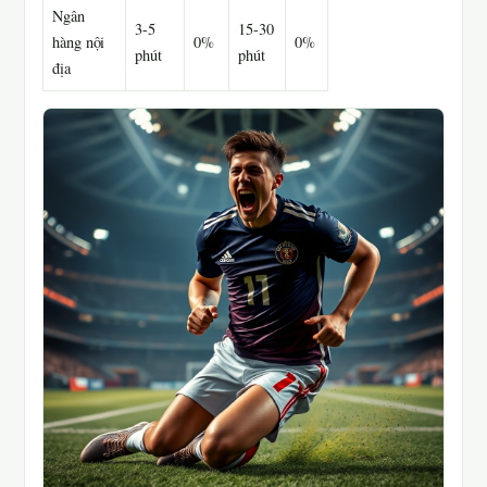
Ngân
3-5
15-30
hàng nội
0%
0%
phút
phút
địa