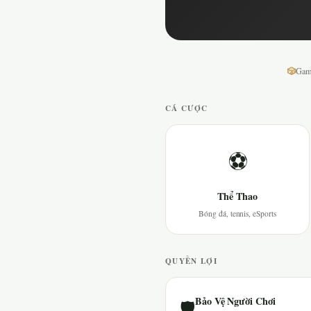
🎲
Gam
CÁ CƯỢC
⚽
Thể Thao
Bóng đá, tennis, eSports
QUYỀN LỢI
Bảo Vệ Người Chơi
🛡