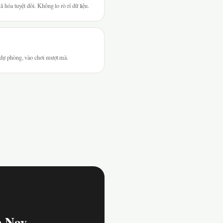
 hóa tuyệt đối. Không lo rò rỉ dữ liệu.
 dự phòng, vào chơi mượt mà.
 Nay