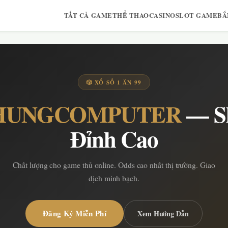
TẤT CẢ GAME
THỂ THAO
CASINO
SLOT GAME
BẮ
🎲 XỔ SỐ 1 ĂN 99
HUNGCOMPUTER
— S
Đỉnh Cao
Chất lượng cho game thủ online. Odds cao nhất thị trường. Giao
dịch minh bạch.
Đăng Ký Miễn Phí
Xem Hướng Dẫn