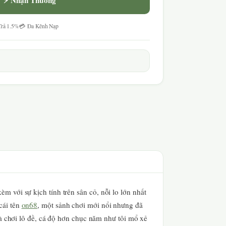
⚡ Nhận Thưởng
Trả 1.5%
💳 Đa Kênh Nạp
m với sự kịch tính trên sân cỏ, nỗi lo lớn nhất
cái tên
on68
, một sảnh chơi mới nổi nhưng đã
chơi lô đề, cá độ hơn chục năm như tôi mổ xẻ