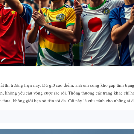
 thị trường hiện nay. Dù giờ cao điểm, anh em cũng khó gặp tình trạng g
uần, không yêu cầu vòng cược rắc rối. Thông thường các trang khác chỉ
 thua, không giới hạn số tiền tối đa. Cái này là cứu cánh cho những ai 