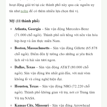
hoạt động giải trí tại các thành phố này qua các nguồn uy
tín như
nohu
để có thêm nhiều lựa chọn thú vị.
Mỹ (11 thành phố)
Atlanta, Georgia
– Sân vận động Mercedes-Benz
(71.000 chỗ ngồi). Thành phố nổi tiếng với nền văn hóa
hip-hop và ẩm thực miền Nam.
Boston, Massachusetts
– Sân vận động Gillette (65.878
chỗ ngồi). Điểm đến lý tưởng cho những ai yêu thích
lịch sử và hải sản tươi ngon.
Dallas, Texas
– Sân vận động AT&T (80.000 chỗ
ngồi). Sân vận động lớn nhất giải đấu, với mái vòm
khổng lồ và công nghệ hiện đại.
Houston, Texas
– Sân vận động NRG (72.220 chỗ
ngồi). Thành phố không gian vũ trụ, nơi có Trung tâm
Vũ trụ NASA.
Kansas City, Missouri
– Sân vận động Arrowhead