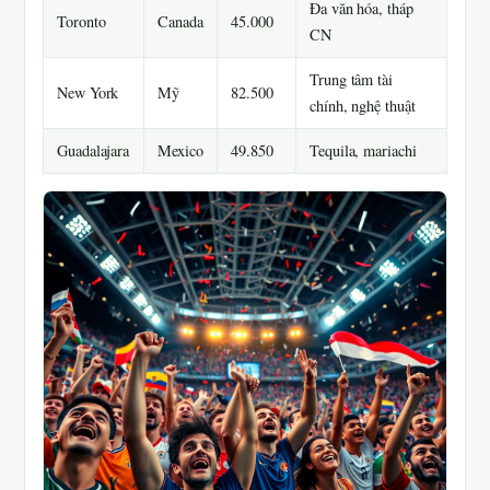
Đa văn hóa, tháp
Toronto
Canada
45.000
CN
Trung tâm tài
New York
Mỹ
82.500
chính, nghệ thuật
Guadalajara
Mexico
49.850
Tequila, mariachi