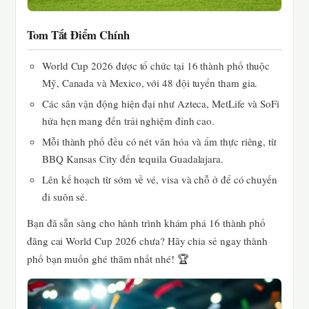
Tom Tắt Điểm Chính
World Cup 2026 được tổ chức tại 16 thành phố thuộc
Mỹ, Canada và Mexico, với 48 đội tuyển tham gia.
Các sân vận động hiện đại như Azteca, MetLife và SoFi
hứa hẹn mang đến trải nghiệm đỉnh cao.
Mỗi thành phố đều có nét văn hóa và ẩm thực riêng, từ
BBQ Kansas City đến tequila Guadalajara.
Lên kế hoạch từ sớm về vé, visa và chỗ ở để có chuyến
đi suôn sẻ.
Bạn đã sẵn sàng cho hành trình khám phá 16 thành phố
đăng cai World Cup 2026 chưa? Hãy chia sẻ ngay thành
phố bạn muốn ghé thăm nhất nhé! 🏆