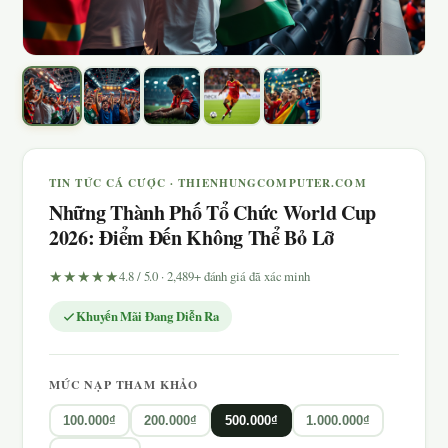
TIN TỨC CÁ CƯỢC · THIENHUNGCOMPUTER.COM
Những Thành Phố Tổ Chức World Cup
2026: Điểm Đến Không Thể Bỏ Lỡ
★★★★★
4.8 / 5.0 · 2,489+ đánh giá đã xác minh
Khuyến Mãi Đang Diễn Ra
MỨC NẠP THAM KHẢO
100.000₫
200.000₫
500.000₫
1.000.000₫