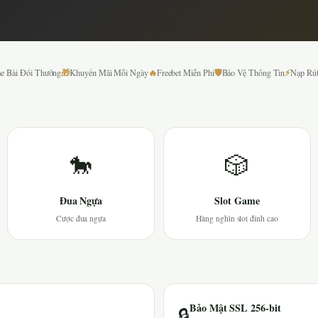
🎁
🔥
🛡
⚡
e Bài Đổi Thưởng
Khuyến Mãi Mỗi Ngày
Freebet Miễn Phí
Bảo Vệ Thông Tin
Nạp Rút
🐎
🎲
Đua Ngựa
Slot Game
Cược đua ngựa
Hàng nghìn slot đỉnh cao
Bảo Mật SSL 256-bit
🔒