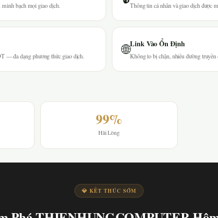
, minh bạch mọi giao dịch.
Thông tin cá nhân và giao dịch được mã
Link Vào Ổn Định
🌐
 — đa dạng phương thức giao dịch.
Không lo bị chặn, nhiều đường truyền
99%
Hài Lòng
💎 KẾT THÚC SỚM
m Phá THIENHUNGCOMPUTER Hôm