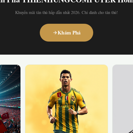
Khuyến mãi tân thủ hấp dẫn nhất 2026. Chỉ dành cho tân thủ!
Khám Phá