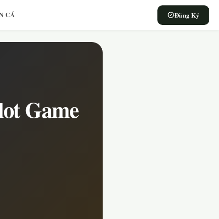
Đăng Ký
N CÁ
lot Game