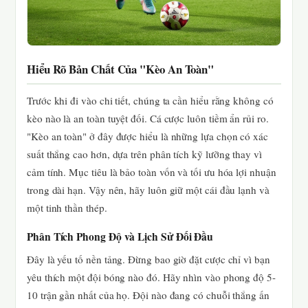
Hiểu Rõ Bản Chất Của "Kèo An Toàn"
Trước khi đi vào chi tiết, chúng ta cần hiểu rằng không có
kèo nào là an toàn tuyệt đối. Cá cược luôn tiềm ẩn rủi ro.
"Kèo an toàn" ở đây được hiểu là những lựa chọn có xác
suất thắng cao hơn, dựa trên phân tích kỹ lưỡng thay vì
cảm tính. Mục tiêu là bảo toàn vốn và tối ưu hóa lợi nhuận
trong dài hạn. Vậy nên, hãy luôn giữ một cái đầu lạnh và
một tinh thần thép.
Phân Tích Phong Độ và Lịch Sử Đối Đầu
Đây là yếu tố nền tảng. Đừng bao giờ đặt cược chỉ vì bạn
yêu thích một đội bóng nào đó. Hãy nhìn vào phong độ 5-
10 trận gần nhất của họ. Đội nào đang có chuỗi thắng ấn