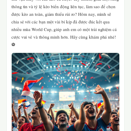
thông tin và tỷ lệ kèo biến động liên tục, làm sao để chọn
được kèo an toàn, giảm thiểu rủi ro? Hôm nay, mình sẽ
chia sẻ với các bạn một vài bí kíp đã được đúc kết qua
nhiều mùa World Cup, giúp anh em có một trải nghiệm cá
cược vui vẻ và thông minh hơn. Hãy cùng khám phá nhé!
⚽