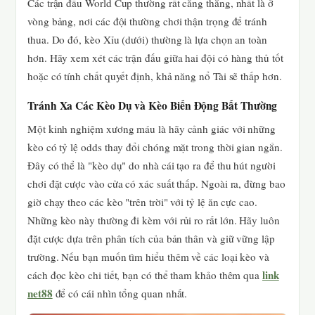
Các trận đấu World Cup thường rất căng thẳng, nhất là ở
vòng bảng, nơi các đội thường chơi thận trọng để tránh
thua. Do đó, kèo Xỉu (dưới) thường là lựa chọn an toàn
hơn. Hãy xem xét các trận đấu giữa hai đội có hàng thủ tốt
hoặc có tính chất quyết định, khả năng nổ Tài sẽ thấp hơn.
Tránh Xa Các Kèo Dụ và Kèo Biến Động Bất Thường
Một kinh nghiệm xương máu là hãy cảnh giác với những
kèo có tỷ lệ odds thay đổi chóng mặt trong thời gian ngắn.
Đây có thể là "kèo dụ" do nhà cái tạo ra để thu hút người
chơi đặt cược vào cửa có xác suất thấp. Ngoài ra, đừng bao
giờ chạy theo các kèo "trên trời" với tỷ lệ ăn cực cao.
Những kèo này thường đi kèm với rủi ro rất lớn. Hãy luôn
đặt cược dựa trên phân tích của bản thân và giữ vững lập
trường. Nếu bạn muốn tìm hiểu thêm về các loại kèo và
link
cách đọc kèo chi tiết, bạn có thể tham khảo thêm qua
net88
để có cái nhìn tổng quan nhất.