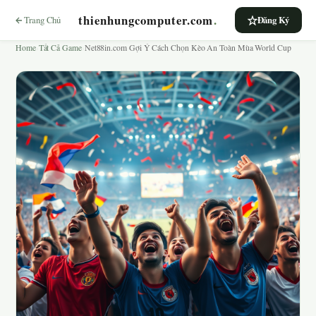
thienhungcomputer.com
.
Trang Chủ
Đăng Ký
Home
›
Tất Cả Game
›
Net88in.com Gợi Ý Cách Chọn Kèo An Toàn Mùa World Cup