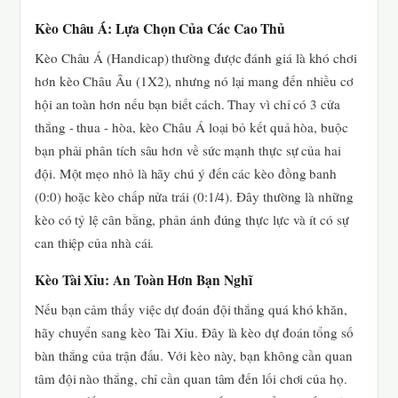
Kèo Châu Á: Lựa Chọn Của Các Cao Thủ
Kèo Châu Á (Handicap) thường được đánh giá là khó chơi
hơn kèo Châu Âu (1X2), nhưng nó lại mang đến nhiều cơ
hội an toàn hơn nếu bạn biết cách. Thay vì chỉ có 3 cửa
thắng - thua - hòa, kèo Châu Á loại bỏ kết quả hòa, buộc
bạn phải phân tích sâu hơn về sức mạnh thực sự của hai
đội. Một mẹo nhỏ là hãy chú ý đến các kèo đồng banh
(0:0) hoặc kèo chấp nửa trái (0:1/4). Đây thường là những
kèo có tỷ lệ cân bằng, phản ánh đúng thực lực và ít có sự
can thiệp của nhà cái.
Kèo Tài Xỉu: An Toàn Hơn Bạn Nghĩ
Nếu bạn cảm thấy việc dự đoán đội thắng quá khó khăn,
hãy chuyển sang kèo Tài Xỉu. Đây là kèo dự đoán tổng số
bàn thắng của trận đấu. Với kèo này, bạn không cần quan
tâm đội nào thắng, chỉ cần quan tâm đến lối chơi của họ.