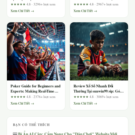
thuật bền vững
Analysis
★★★★★
4.8 · 3296+ lượt xem
★★★★★
4.8 · 2967+ lượt xem
Xem Chi Tiết →
Xem Chi Tiết →
Poker Guide for Beginners and
Review Xổ Số Nhanh Đổi
Experts: Making Real-Time
Thưởng Tại sunwin99.vip: Góc
Decisions That Win
Nhìn Thực Tế Từ Người Chơi
★★★★★
4.8 · 2376+ lượt xem
★★★★★
4.8 · 3069+ lượt xem
Lâu Năm
Xem Chi Tiết →
Xem Chi Tiết →
BẠN CÓ THỂ THÍCH
Bí Ẩn AI Cập: Cẩm Nang Cho "Dân Chơi" Website Mới
🎰