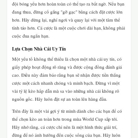
đội bóng yếu hơn hoàn toàn có thể tạo ra bất ngờ. Nếu bạn
đang thua, đừng cố gắng "gỡ gạc" bằng cách đặt cược lớn
hơn. Hãy dừng lại, nghỉ ngơi và quay lại với một tâm thế
tỉnh táo hơn. Cá cược là một cuộc chơi dài hạn, không phải
cuộc đua ngắn hạn.
Lựa Chọn Nhà Cái Uy Tín
Một yếu tố không thể thiếu là chọn một nhà cái uy tín, có
giấy phép hoạt động rõ ràng và được cộng đồng đánh giá
cao. Điều này đảm bảo rằng bạn sẽ nhận được tiền thắng
cược một cách nhanh chóng và minh bạch. Đừng vì một
vài tỷ lệ kèo hấp dẫn mà sa vào những nhà cái không rõ
nguồn gốc. Hãy luôn đặt sự an toàn lên hàng đầu.
Trên đây là một vài gợi ý từ mình dành cho các bạn để có
thể chọn kèo an toàn hơn trong mùa World Cup sắp tới.
Hãy nhớ rằng, cá cược chỉ nên là một hình thức giải trí,
đừng để nó ảnh hưởng đến cuộc sống của bạn. Hãy luôn