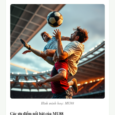
Hình minh hoạ: MU88
Các ưu điểm nổi bật của MU88