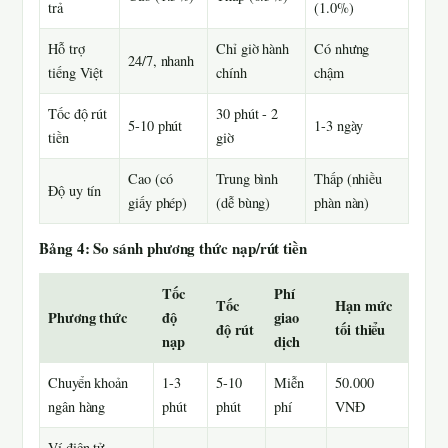
trả
(1.0%)
Hỗ trợ
Chỉ giờ hành
Có nhưng
24/7, nhanh
tiếng Việt
chính
chậm
Tốc độ rút
30 phút - 2
5-10 phút
1-3 ngày
tiền
giờ
Cao (có
Trung bình
Thấp (nhiều
Độ uy tín
giấy phép)
(dễ bùng)
phàn nàn)
Bảng 4: So sánh phương thức nạp/rút tiền
Tốc
Phí
Tốc
Hạn mức
Phương thức
độ
giao
độ rút
tối thiểu
nạp
dịch
Chuyển khoản
1-3
5-10
Miễn
50.000
ngân hàng
phút
phút
phí
VNĐ
Ví điện tử