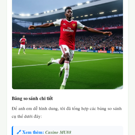
Bảng so sánh chi tiết
Để anh em dễ hình dung, tôi đã tổng hợp các bảng so sánh
cụ thể dưới đây:
🔗 Xem thêm:
Casino MU88