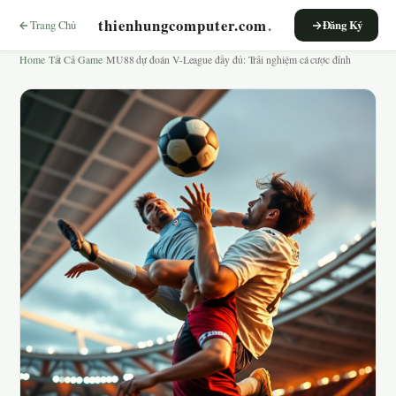
thienhungcomputer.com
.
Trang Chủ
Đăng Ký
Home
›
Tất Cả Game
›
MU88 dự đoán V-League đầy đủ: Trải nghiệm cá cược đỉnh