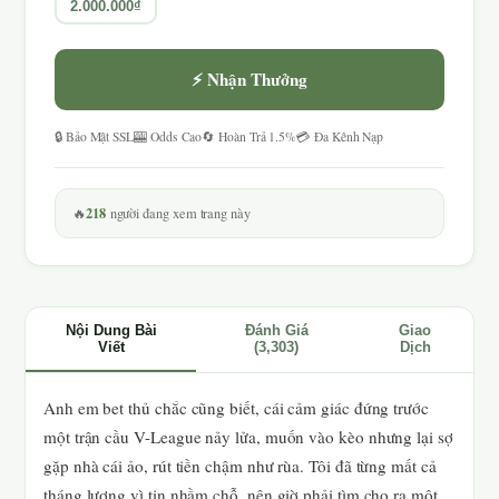
2.000.000₫
⚡ Nhận Thưởng
🔒 Bảo Mật SSL
🎰 Odds Cao
🔄 Hoàn Trả 1.5%
💳 Đa Kênh Nạp
218
🔥
người đang xem trang này
Nội Dung Bài
Đánh Giá
Giao
Viết
(3,303)
Dịch
Anh em bet thủ chắc cũng biết, cái cảm giác đứng trước
một trận cầu V-League nảy lửa, muốn vào kèo nhưng lại sợ
gặp nhà cái ảo, rút tiền chậm như rùa. Tôi đã từng mất cả
tháng lương vì tin nhầm chỗ, nên giờ phải tìm cho ra một