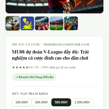
TIN TỨC CÁ CƯỢC · THIENHUNGCOMPUTER.COM
MU88 dự đoán V-League đầy đủ: Trải
nghiệm cá cược đỉnh cao cho dân chơi
★★★★★
4.8 / 5.0 · 3,303+ đánh giá đã xác minh
Khuyến Mãi Đang Diễn Ra
MỨC NẠP THAM KHẢO
100.000₫
200.000₫
500.000₫
1.000.000₫