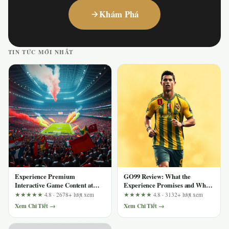
Khám Phá
TIN TỨC MỚI NHẤT
Experience Premium
GO99 Review: What the
Interactive Game Content at
Experience Promises and What
GO99: A UX Review of What
You Must Verify Yourself
★★★★★
4.8 · 2678+ lượt xem
★★★★★
4.8 · 3132+ lượt xem
You Can Verify
Xem Chi Tiết →
Xem Chi Tiết →