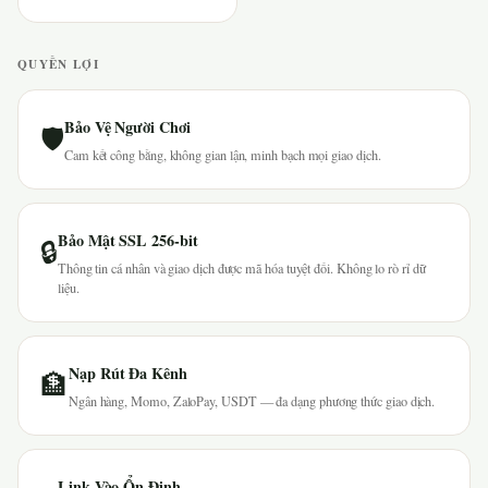
QUYỀN LỢI
Bảo Vệ Người Chơi
🛡
Cam kết công bằng, không gian lận, minh bạch mọi giao dịch.
Bảo Mật SSL 256-bit
🔒
Thông tin cá nhân và giao dịch được mã hóa tuyệt đối. Không lo rò rỉ dữ
liệu.
Nạp Rút Đa Kênh
🏦
Ngân hàng, Momo, ZaloPay, USDT — đa dạng phương thức giao dịch.
Link Vào Ổn Định