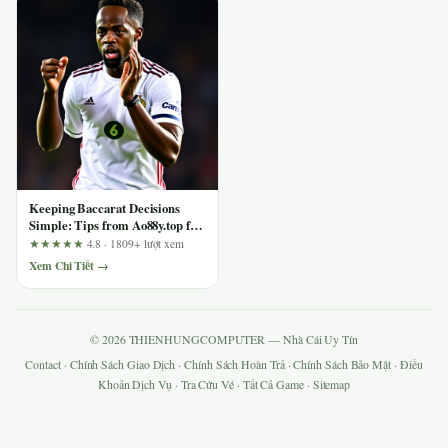
Keeping Baccarat Decisions
Simple: Tips from Ao88y.top for
Clearer Play
★★★★★
4.8 · 1809+ lượt xem
Xem Chi Tiết →
© 2026 THIENHUNGCOMPUTER — Nhà Cái Uy Tín
Contact
·
Chính Sách Giao Dịch
·
Chính Sách Hoàn Trả
·
Chính Sách Bảo Mật
·
Điều
Khoản Dịch Vụ
·
Tra Cứu Vé
·
Tất Cả Game
·
Sitemap