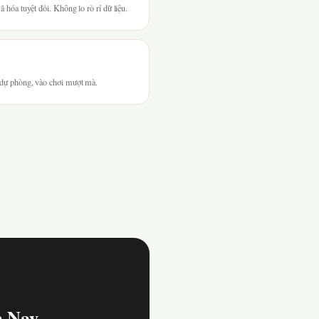
 hóa tuyệt đối. Không lo rò rỉ dữ liệu.
 dự phòng, vào chơi mượt mà.
 Nay