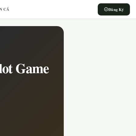
Đăng Ký
N CÁ
lot Game