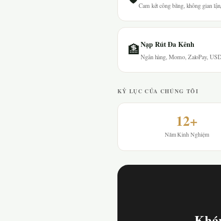
Cam kết công bằng, không gian lận
Nạp Rút Đa Kênh
🏦
Ngân hàng, Momo, ZaloPay, USDT
KỶ LỤC CỦA CHÚNG TÔI
12+
Năm Kinh Nghiệm
Khá