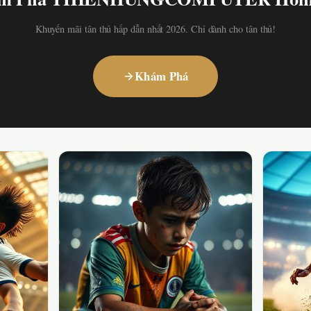
Khuyến mãi tân thủ hấp dẫn nhất 2026. Chỉ dành cho tân thủ!
Khám Phá