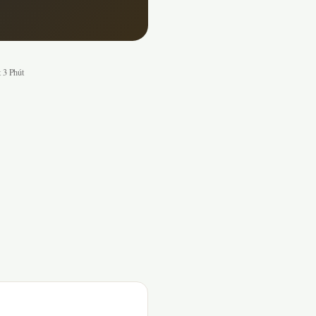
 3 Phút