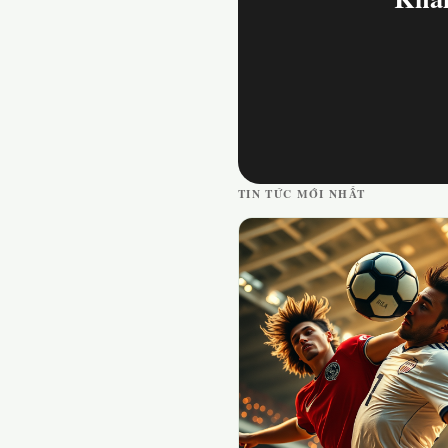
TIN TỨC MỚI NHẤT