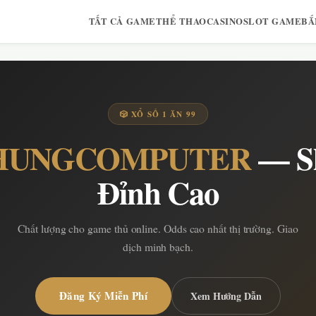
TẤT CẢ GAME
THỂ THAO
CASINO
SLOT GAME
BẮ
🎲 XỔ SỐ 1 ĂN 99
HUNGCOMPUTER
— S
Đỉnh Cao
Chất lượng cho game thủ online. Odds cao nhất thị trường. Giao
dịch minh bạch.
Đăng Ký Miễn Phí
Xem Hướng Dẫn