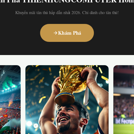
Khuyến mãi tân thủ hấp dẫn nhất 2026. Chỉ dành cho tân thủ!
Khám Phá