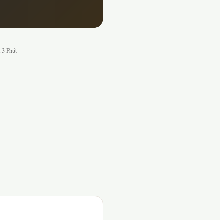
 3 Phút