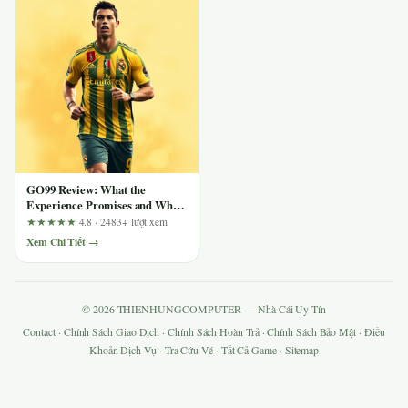
GO99 Review: What the
Experience Promises and What
You Must Verify Yourself
★★★★★
4.8 · 2483+ lượt xem
Xem Chi Tiết →
© 2026 THIENHUNGCOMPUTER — Nhà Cái Uy Tín
Contact
·
Chính Sách Giao Dịch
·
Chính Sách Hoàn Trả
·
Chính Sách Bảo Mật
·
Điều
Khoản Dịch Vụ
·
Tra Cứu Vé
·
Tất Cả Game
·
Sitemap