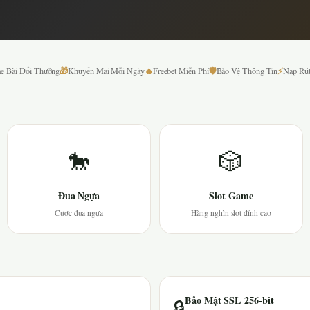
🎁
🔥
🛡
⚡
e Bài Đổi Thưởng
Khuyến Mãi Mỗi Ngày
Freebet Miễn Phí
Bảo Vệ Thông Tin
Nạp Rút
🐎
🎲
Đua Ngựa
Slot Game
Cược đua ngựa
Hàng nghìn slot đỉnh cao
Bảo Mật SSL 256-bit
🔒