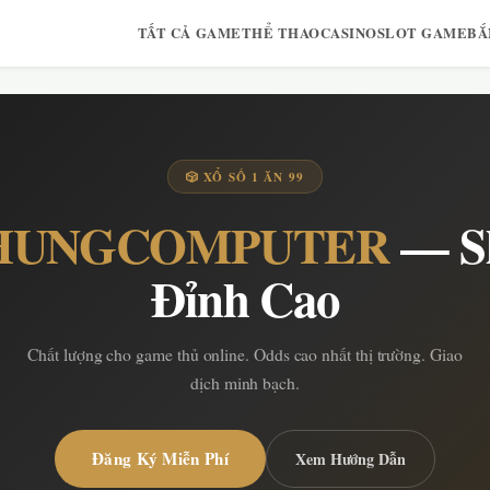
TẤT CẢ GAME
THỂ THAO
CASINO
SLOT GAME
BẮ
🎲 XỔ SỐ 1 ĂN 99
HUNGCOMPUTER
— S
Đỉnh Cao
Chất lượng cho game thủ online. Odds cao nhất thị trường. Giao
dịch minh bạch.
Đăng Ký Miễn Phí
Xem Hướng Dẫn