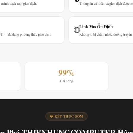
, minh bạch mọi giao dịch.
Thông tin cá nhân và giao dịch được mã
Link Vào Ổn Định
🌐
 — đa dạng phương thức giao dịch.
Không lo bị chặn, nhiều đường truyền
99%
Hài Lòng
💎 KẾT THÚC SỚM
m Phá THIENHUNGCOMPUTER Hôm