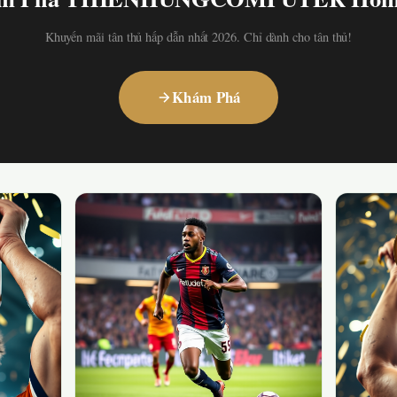
Khuyến mãi tân thủ hấp dẫn nhất 2026. Chỉ dành cho tân thủ!
Khám Phá