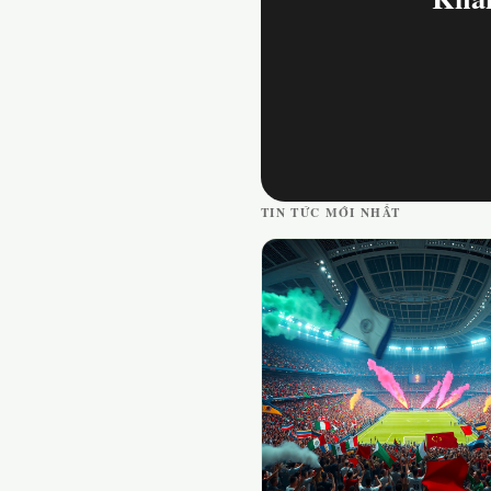
TIN TỨC MỚI NHẤT