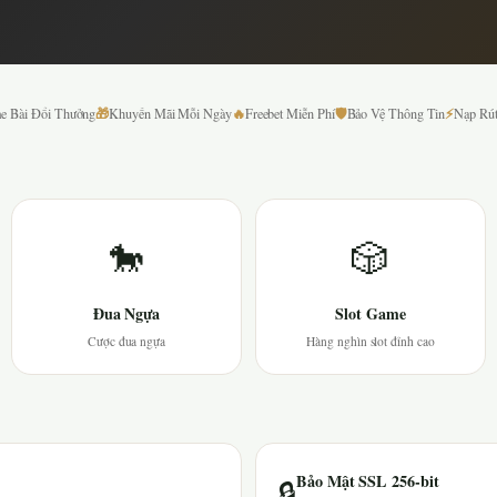
🎁
🔥
🛡
⚡
e Bài Đổi Thưởng
Khuyến Mãi Mỗi Ngày
Freebet Miễn Phí
Bảo Vệ Thông Tin
Nạp Rút
🐎
🎲
Đua Ngựa
Slot Game
Cược đua ngựa
Hàng nghìn slot đỉnh cao
Bảo Mật SSL 256-bit
🔒