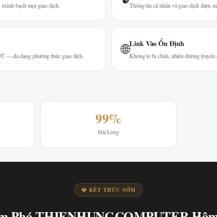
, minh bạch mọi giao dịch.
Thông tin cá nhân và giao dịch được mã
Link Vào Ổn Định
🌐
 — đa dạng phương thức giao dịch.
Không lo bị chặn, nhiều đường truyền
99%
Hài Lòng
💎 KẾT THÚC SỚM
m Phá THIENHUNGCOMPUTER Hôm