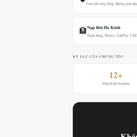
Cam kết công bằng, không gian lận
Nạp Rút Đa Kênh
🏦
Ngân hàng, Momo, ZaloPay, USDT
KỶ LỤC CỦA CHÚNG TÔI
12+
Năm Kinh Nghiệm
Khá