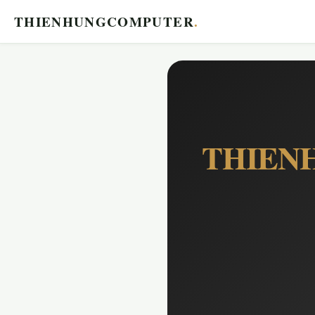
THIENHUNGCOMPUTER
.
THIEN