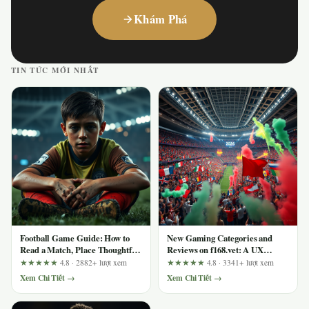
Khám Phá
TIN TỨC MỚI NHẤT
Football Game Guide: How to
New Gaming Categories and
Read a Match, Place Thoughtful
Reviews on f168.vet: A UX
Picks, and Stay in Control
Expert's Assessment of What
★★★★★
4.8 · 2882+ lượt xem
★★★★★
4.8 · 3341+ lượt xem
Works and What Still Creates
Xem Chi Tiết →
Xem Chi Tiết →
Friction