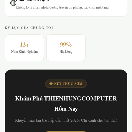
🌐
Không lo bị chặn, nhiều đường truyền dự phòng, vào chơi mượt mà.
KỶ LỤC CỦA CHÚNG TÔI
12+
99%
Năm Kinh Nghiệm
Hài Lòng
💎 KẾT THÚC SỚM
Khám Phá THIENHUNGCOMPUTER
Hôm Nay
Khuyến mãi tân thủ hấp dẫn nhất 2026. Chỉ dành cho tân thủ!