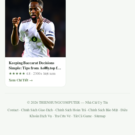
Keeping Baccarat Decisions
Simple: Tips from Ao88y.top for
Clearer Play
★★★★★
4.8 · 2300+ lượt xem
Xem Chi Tiết →
© 2026 THIENHUNGCOMPUTER — Nhà Cái Uy Tín
Contact
·
Chính Sách Giao Dịch
·
Chính Sách Hoàn Trả
·
Chính Sách Bảo Mật
·
Điều
Khoản Dịch Vụ
·
Tra Cứu Vé
·
Tất Cả Game
·
Sitemap